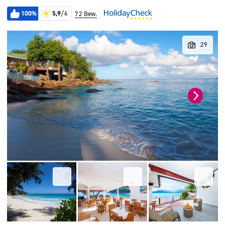
100%
5,9
/6
72 Bew.