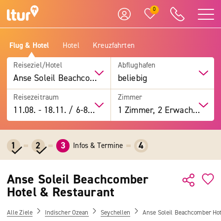
0
Flug & Hotel
Hotel
Kreuzfahrten
Reiseziel/Hotel
Abflughafen
Anse Soleil Beachcomber Hotel & Restaurant
beliebig
Reisezeitraum
Zimmer
11.08.
-
18.11.
/
6-8 Tage
1 Zimmer, 2 Erwachsene
1
2
3
4
Infos & Termine
Anse Soleil Beachcomber
Hotel & Restaurant
Alle Ziele
Indischer Ozean
Seychellen
Anse Soleil Beachcomber Hot