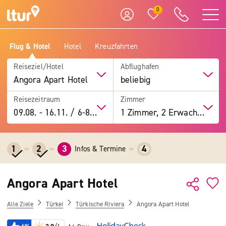
0
Flug & Hotel
Hotel
Kreuzfahrten
Reiseziel/Hotel
Abflughafen
Angora Apart Hotel
beliebig
Reisezeitraum
Zimmer
09.08.
-
16.11.
/
6-8 Tage
1 Zimmer, 2 Erwachsene
1
2
3
4
Infos & Termine
Angora Apart Hotel
Alle Ziele
Türkei
Türkische Riviera
Angora Apart Hotel