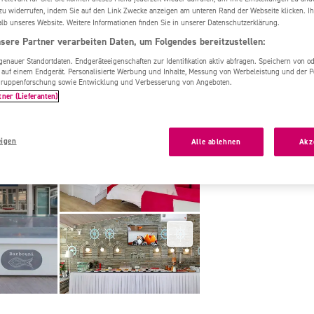
Chalkidiki
Angelina Hotel
zu widerrufen, indem Sie auf den Link Zwecke anzeigen am unteren Rand der Webseite klicken. Ih
alb unseres Website. Weitere Informationen finden Sie in unserer Datenschutzerklärung.
Einfache Kategori
sere Partner verarbeiten Daten, um Folgendes bereitzustellen:
Angelina Hotel
nauer Standortdaten. Endgeräteeigenschaften zur Identifikation aktiv abfragen. Speichern von ode
 auf einem Endgerät. Personalisierte Werbung und Inhalte, Messung von Werbeleistung und der 
Abweichende Z
elgruppenforschung sowie Entwicklung und Verbesserung von Angeboten.
Preisen buchba
tner (Lieferanten)
BarRestaurant 
eigen
Alle ablehnen
Akz