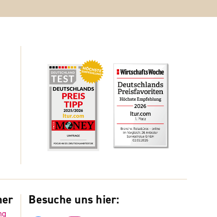
ner
Besuche uns hier:
ng