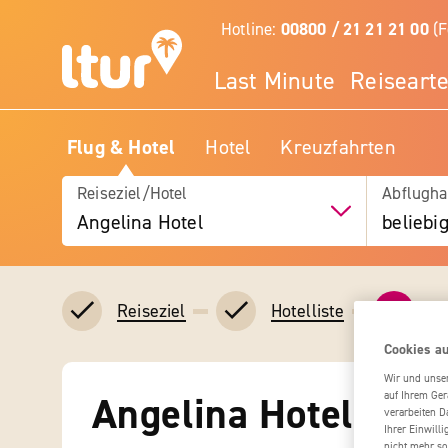
Hotline:
00800 / 21 21 21 00
(F
Last Minute
Reiseart
Flug & Hotel
Hotel
Kreuzfahrten
Reiseziel/Hotel
Abflugha
Angelina Hotel
beliebi
3
In
Reiseziel
Hotelliste
Cookies au
Wir und unse
Angelina Hotel
auf Ihrem Ger
verarbeiten D
Ihrer Einwill
nicht mehr so