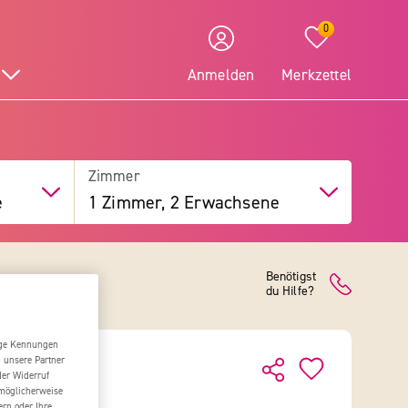
0
Anmelden
Merkzettel
Zimmer
e
1 Zimmer, 2 Erwachsene
Benötigst
du Hilfe?
tige Kennungen
d unsere Partner
der Widerruf
 möglicherweise
ern oder Ihre