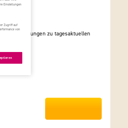
re Einstellungen
e
r Zugriff auf
Performance von
immercodierungen zu tagesaktuellen
r.
...
Details
eptieren
***************