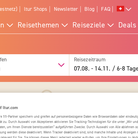
estnetz)
ltur Shops
Newsletter
Blog
FAQ
en
Reisethemen
Reiseziele
Deals
fen
Reisezeitraum
g
07.08.
-
14.11.
/
6-8 Tag
4
fos & Termine
Buchung
f ltur.com
re
11
-Partner speichern und greifen auf personenbezogene Daten wie Browserdaten oder eindeu
ät zu. Durch Auswahl von Akzeptieren aktivieren Sie Tracking-Technologien für die unter „Wir un
aten, um Ihnen Dienste bereitzustellen“ aufgeführten Zwecke. Durch Auswahl von Alle ablehnen o
igung werden diese deaktiviert. Wenn Tracker deaktiviert sind, sind manche Inhalte und Anzeigen
 relevant für Sie. Sie können dieses Menü jederzeit wieder aufrufen, um Ihre Einstellungen zu änd