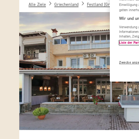
Alle Ziele
Griechenland
Festland (Griechenland)
Einwilligung 
gelten innerh
Wir und un
Verwendung ge
Informationen
Inhalten, Zi
Liste der Par
Zwecke anz