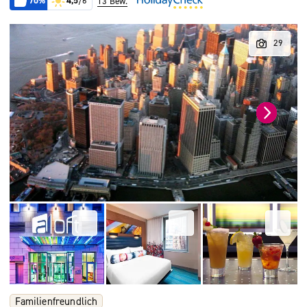
70%
4,5
/6
13 Bew.
Familienfreundlich