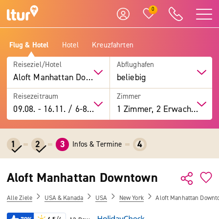
0
Flug & Hotel
Hotel
Kreuzfahrten
Reiseziel/Hotel
Abflughafen
Aloft Manhattan Downtown
beliebig
Reisezeitraum
Zimmer
09.08.
-
16.11.
/
6-8 Tage
1 Zimmer, 2 Erwachsene
1
2
3
4
Infos & Termine
Aloft Manhattan Downtown
Alle Ziele
USA & Kanada
USA
New York
Aloft Manhattan Down