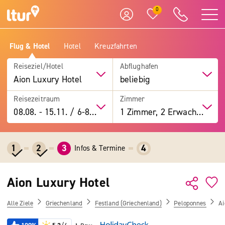
0
Flug & Hotel
Hotel
Kreuzfahrten
Reiseziel/Hotel
Abflughafen
Aion Luxury Hotel
beliebig
Reisezeitraum
Zimmer
08.08.
-
15.11.
/
6-8 Tage
1 Zimmer, 2 Erwachsene
1
2
3
4
Infos & Termine
Aion Luxury Hotel
Alle Ziele
Griechenland
Festland (Griechenland)
Peloponnes
Ai