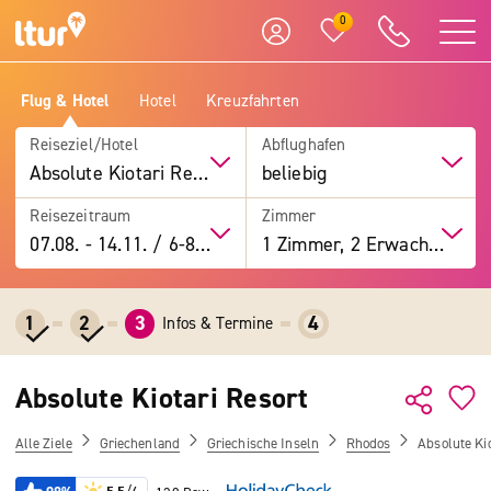
0
Flug & Hotel
Hotel
Kreuzfahrten
Reiseziel/Hotel
Abflughafen
Absolute Kiotari Resort
beliebig
Reisezeitraum
Zimmer
07.08.
-
14.11.
/
6-8 Tage
1 Zimmer, 2 Erwachsene
1
2
3
4
Infos & Termine
Absolute Kiotari Resort
Alle Ziele
Griechenland
Griechische Inseln
Rhodos
Absolute Kio