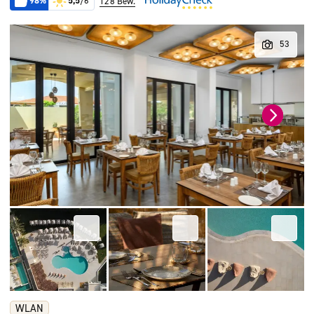
98%
5,5
/6
128 Bew.
WLAN