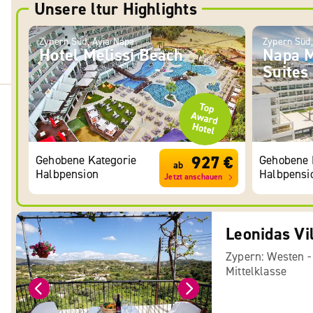
Unsere ltur Highlights
Zypern Süd, Ayia Napa
Zypern Süd,
Hotel Melissi Beach
Napa M
Suites
927 €
Gehobene Kategorie
Gehobene 
ab
Halbpension
Halbpensi
Jetzt anschauen
Leonidas Vi
Zypern: Westen 
Mittelklasse