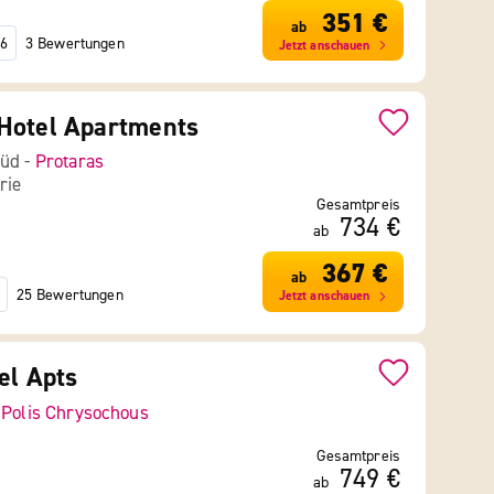
351 €
ab
3 Bewertungen
6
Jetzt anschauen
Hotel Apartments
Süd -
Protaras
rie
Gesamtpreis
734 €
ab
367 €
ab
25 Bewertungen
Jetzt anschauen
el Apts
-
Polis Chrysochous
Gesamtpreis
749 €
ab