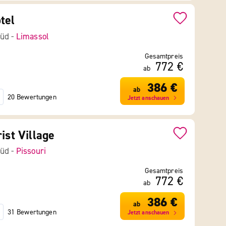
tel
Süd -
Limassol
Gesamtpreis
772 €
ab
386 €
ab
20 Bewertungen
Jetzt anschauen
ist Village
Süd -
Pissouri
Gesamtpreis
772 €
ab
386 €
ab
31 Bewertungen
Jetzt anschauen