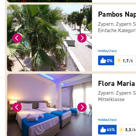
Pambos Nap
Zypern: Zypern 
Einfache Kategor
0%
1,7
/6
Flora Mari
Zypern: Zypern 
Mittelklasse
65%
3,3
/6