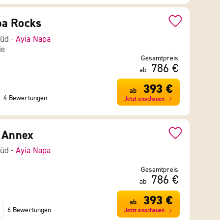
a Rocks
Süd -
Ayia Napa
ie
Gesamtpreis
786 €
ab
393 €
ab
4 Bewertungen
Jetzt anschauen
a Annex
Süd -
Ayia Napa
Gesamtpreis
786 €
ab
393 €
ab
6 Bewertungen
Jetzt anschauen