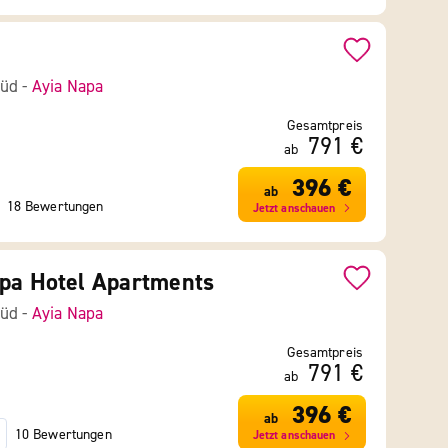
Süd -
Ayia Napa
Gesamtpreis
791 €
ab
396 €
ab
18 Bewertungen
Jetzt anschauen
pa Hotel Apartments
Süd -
Ayia Napa
Gesamtpreis
791 €
ab
396 €
ab
10 Bewertungen
Jetzt anschauen