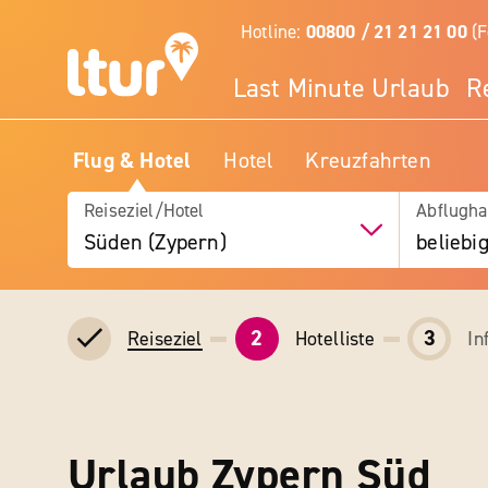
Hotline:
00800 / 21 21 21 00
(F
Last Minute Urlaub
R
Flug & Hotel
Hotel
Kreuzfahrten
Reiseziel/Hotel
Abflugha
Süden (Zypern)
beliebi
2
3
Hotelliste
In
Reiseziel
Urlaub Zypern Süd