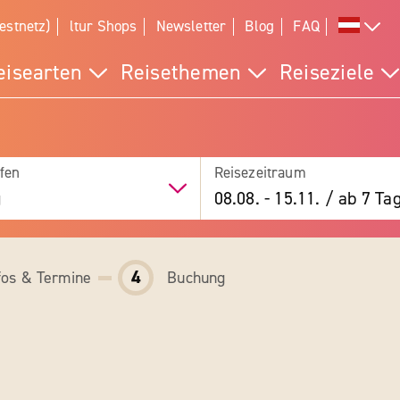
estnetz)
ltur Shops
Newsletter
Blog
FAQ
eisearten
Reisethemen
Reiseziele
fen
Reisezeitraum
g
08.08.
-
15.11.
/
ab 7 Ta
4
fos & Termine
Buchung