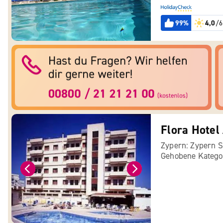
99%
4,0
/6
Flora Hotel
Zypern: Zypern 
Gehobene Katego