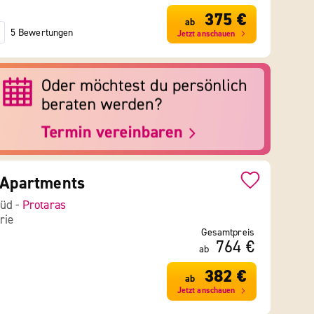
375 €
ab
5 Bewertungen
Jetzt anschauen
 Apartments
Süd -
Protaras
rie
Gesamtpreis
764 €
ab
382 €
ab
Jetzt anschauen