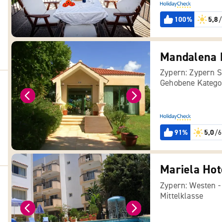
100%
5,8
/
Mandalena 
Zypern: Zypern 
Gehobene Katego
91%
5,0
/6
Mariela Hot
Zypern: Westen 
Mittelklasse