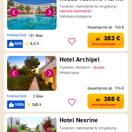
Tunesien: Hammamet & Umgebung -
Yasmine Hammamet
Gehobene Kategorie
Gesamtpreis ab
765 €
181 Bew.
383 €
ab
84%
5,1
/6
Jetzt anschauen
Hotel Archipel
Tunesien: Monastir -
Skanes
Mittelklasse
Gesamtpreis ab
776 €
2 Bew.
388 €
ab
100%
5,0
/6
Jetzt anschauen
Hotel Nesrine
Tunesien: Hammamet & Umgebung -