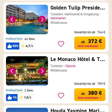
Golden Tulip President Hammamet
Tunesien: Hammamet & Umgebung -
Hammamet
Mittelklasse
Gesamtpreis ab
744 €
66 Bew.
372 €
ab
88%
4,7
/6
Jetzt anschauen
Le Monaco Hôtel & Thalasso
Tunesien -
Sousse
Mittelklasse
Gesamtpreis ab
759 €
2 Bew.
380 €
ab
1%
1,0
/6
Jetzt anschauen
Houda Yasmine Marina & SPA