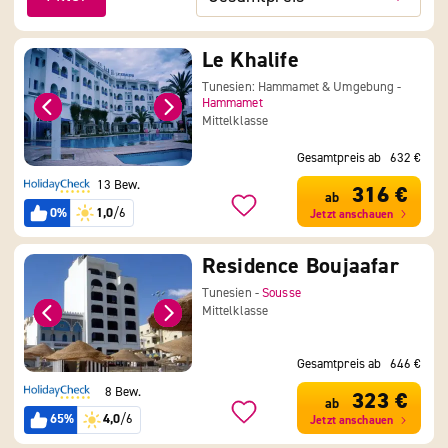
Le Khalife
Tunesien: Hammamet & Umgebung -
Hammamet
Mittelklasse
Gesamtpreis ab
632 €
13 Bew.
316 €
ab
0%
1,0
/6
Jetzt anschauen
Residence Boujaafar
Tunesien -
Sousse
Mittelklasse
Gesamtpreis ab
646 €
8 Bew.
323 €
ab
65%
4,0
/6
Jetzt anschauen