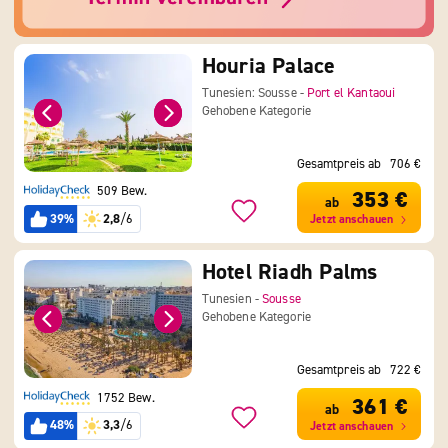
Houria Palace
Tunesien: Sousse -
Port el Kantaoui
Gehobene Kategorie
Gesamtpreis ab
706 €
509 Bew.
353 €
ab
39%
2,8
/6
Jetzt anschauen
Hotel Riadh Palms
Tunesien -
Sousse
Gehobene Kategorie
Gesamtpreis ab
722 €
1752 Bew.
361 €
ab
48%
3,3
/6
Jetzt anschauen