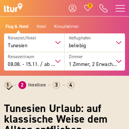
0
Flug & Hotel
Hotel
Kreuzfahrten
Reiseziel/Hotel
Abflughafen
Tunesien
beliebig
Reisezeitraum
Zimmer
08.08.
-
15.11.
/
ab 7 Tage
1 Zimmer, 2 Erwachsene
1
2
3
4
Hotelliste
Tunesien Urlaub: auf
klassische Weise dem