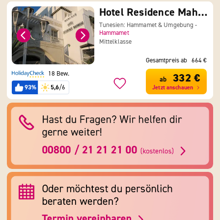
Hotel Residence Mahmoud
Tunesien: Hammamet & Umgebung -
Hammamet
Mittelklasse
Gesamtpreis ab
664 €
18 Bew.
332 €
ab
93%
5,6
/6
Jetzt anschauen