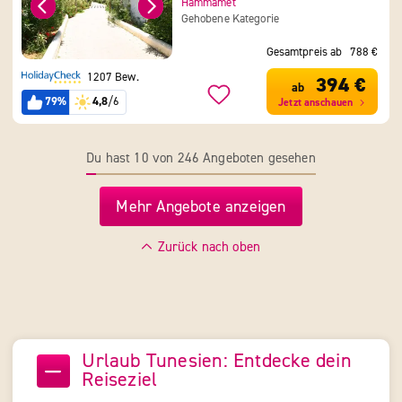
Hammamet
Gehobene Kategorie
Gesamtpreis ab
788 €
1207 Bew.
394 €
ab
79%
4,8
/6
Jetzt anschauen
Du hast 10 von 246 Angeboten gesehen
Mehr Angebote anzeigen
Zurück nach oben
Urlaub Tunesien: Entdecke dein
Reiseziel