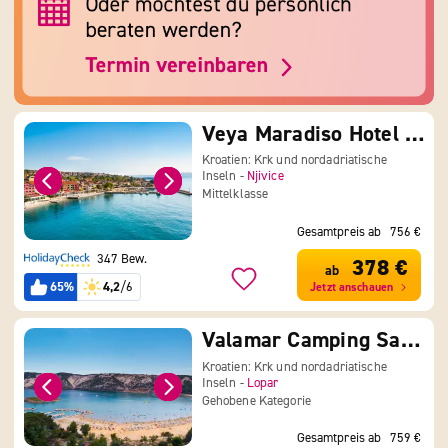
Veya Maradiso Hotel by Aminess
Kroatien: Krk und nordadriatische
Inseln -
Njivice
Mittelklasse
Gesamtpreis ab
756 €
347 Bew.
378 €
ab
65%
4,2
/6
Jetzt anschauen
Valamar Camping San Marino
Kroatien: Krk und nordadriatische
Inseln -
Lopar
Gehobene Kategorie
Gesamtpreis ab
759 €