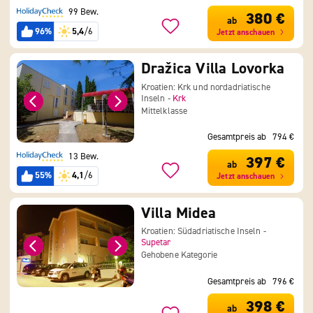
99 Bew.
380 €
ab
96%
5,4
/6
Jetzt anschauen
Dražica Villa Lovorka
Kroatien: Krk und nordadriatische
Inseln -
Krk
Mittelklasse
Gesamtpreis ab
794 €
13 Bew.
397 €
ab
55%
4,1
/6
Jetzt anschauen
Villa Midea
Kroatien: Südadriatische Inseln -
Supetar
Gehobene Kategorie
Gesamtpreis ab
796 €
398 €
ab