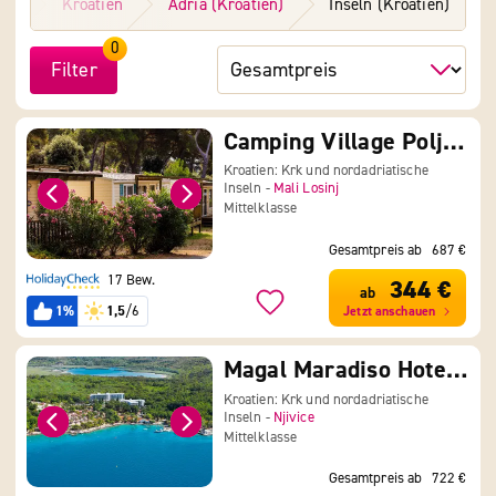
ele
Kroatien
Adria (Kroatien)
Inseln (Kroatien)
0
Filter
Camping Village Poljana
Kroatien: Krk und nordadriatische
Inseln -
Mali Losinj
Mittelklasse
Gesamtpreis ab
687 €
17 Bew.
344 €
ab
1%
1,5
/6
Jetzt anschauen
Magal Maradiso Hotel by Aminess
Kroatien: Krk und nordadriatische
Inseln -
Njivice
Mittelklasse
Gesamtpreis ab
722 €