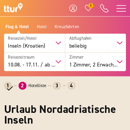
0
Flug & Hotel
Hotel
Kreuzfahrten
Reiseziel/Hotel
Abflughafen
Inseln (Kroatien)
beliebig
Reisezeitraum
Zimmer
10.08.
-
17.11.
/
ab 7 Tage
1 Zimmer, 2 Erwachsene
1
2
3
4
Hotelliste
Urlaub Nordadriatische
Inseln