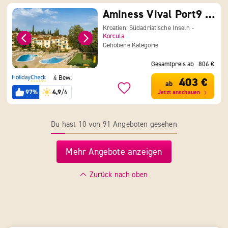
Aminess Vival Port9 Residence
Kroatien: Südadriatische Inseln -
Korcula
Gehobene Kategorie
Gesamtpreis ab
806 €
4 Bew.
403 €
ab
97%
4,9
/6
Jetzt anschauen
Du hast 10 von 91 Angeboten gesehen
Mehr Angebote anzeigen
Zurück nach oben