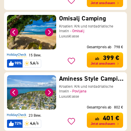
Jetzt anschauen
Omisalj Camping
Kroatien: Krk und nordadriatische
Inseln -
Omisalj
Luxusklasse
Gesamtpreis ab
798 €
15 Bew.
399 €
ab
98%
5,6
/6
Jetzt anschauen
Aminess Style Camping Avalona Resort
Kroatien: Krk und nordadriatische
Inseln -
Povljana
Luxusklasse
Gesamtpreis ab
802 €
23 Bew.
401 €
ab
72%
4,6
/6
Jetzt anschauen