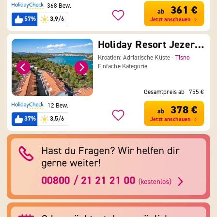
368 Bew.
361 €
ab
57%
3,9
/6
Jetzt anschauen
Holiday Resort Jezera Village
Kroatien: Adriatische Küste -
Tisno
Einfache Kategorie
Gesamtpreis ab
755 €
12 Bew.
378 €
ab
37%
3,5
/6
Jetzt anschauen