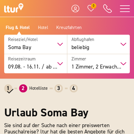
0
Flug & Hotel
Hotel
Kreuzfahrten
Reiseziel/Hotel
Abflughafen
Soma Bay
beliebig
Reisezeitraum
Zimmer
09.08.
-
16.11.
/
ab 7 Tage
1 Zimmer, 2 Erwachsene
1
2
3
4
Hotelliste
Urlaub Soma Bay
Sie sind auf der Suche nach einer preiswerten
Pauschalreise? ltur hat die besten Angebote für dich