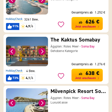
Gesamtpreis ab
1.252 €
3261 Bew.
626 €
ab
91%
4,9
/6
Jetzt anschauen
The Kaktus Somabay
Ägypten: Rotes Meer -
Soma Bay
Gehobene Kategorie
Gesamtpreis ab
1.276 €
4 Bew.
638 €
ab
73%
4,1
/6
Jetzt anschauen
Mövenpick Resort Soma Bay
Ägypten: Rotes Meer -
Soma Bay
Luxusklasse