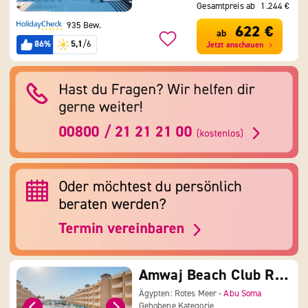
Gesamtpreis ab
1.244 €
935 Bew.
622 €
ab
86%
5,1
/6
Jetzt anschauen
Amwaj Beach Club Resort & Aqua Park
Ägypten: Rotes Meer -
Abu Soma
Gehobene Kategorie