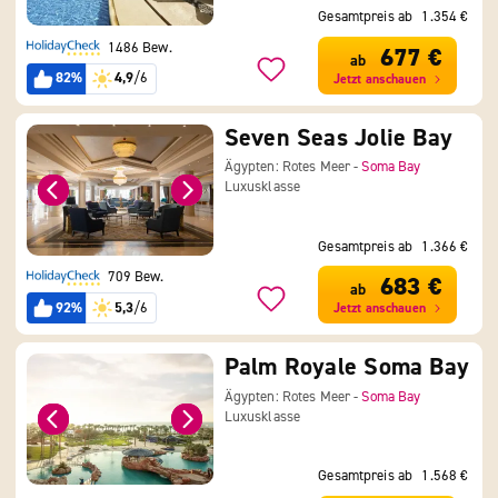
Gesamtpreis ab
1.354 €
1486 Bew.
677 €
ab
82%
4,9
/6
Jetzt anschauen
Seven Seas Jolie Bay
Ägypten: Rotes Meer -
Soma Bay
Luxusklasse
Gesamtpreis ab
1.366 €
709 Bew.
683 €
ab
92%
5,3
/6
Jetzt anschauen
Palm Royale Soma Bay
Ägypten: Rotes Meer -
Soma Bay
Luxusklasse
Gesamtpreis ab
1.568 €