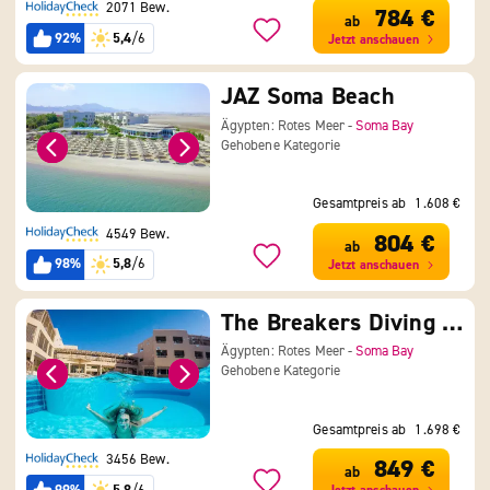
2071 Bew.
784 €
ab
92%
5,4
/6
Jetzt anschauen
JAZ Soma Beach
Ägypten: Rotes Meer -
Soma Bay
Gehobene Kategorie
Gesamtpreis ab
1.608 €
4549 Bew.
804 €
ab
98%
5,8
/6
Jetzt anschauen
The Breakers Diving & Surfing Lodge
Ägypten: Rotes Meer -
Soma Bay
Gehobene Kategorie
Gesamtpreis ab
1.698 €
3456 Bew.
849 €
ab
99%
5,8
/6