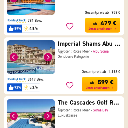
Gesamtpreis ab
958 €
781 Bew.
479 €
ab
89%
4,8
/6
Jetzt anschauen
Imperial Shams Abu Soma
Ägypten: Rotes Meer -
Abu Soma
Gehobene Kategorie
Gesamtpreis ab
1.198 €
3619 Bew.
599 €
ab
92%
5,2
/6
Jetzt anschauen
The Cascades Golf Resort, Spa and Thalasso at Soma Bay
Ägypten: Rotes Meer -
Soma Bay
Luxusklasse