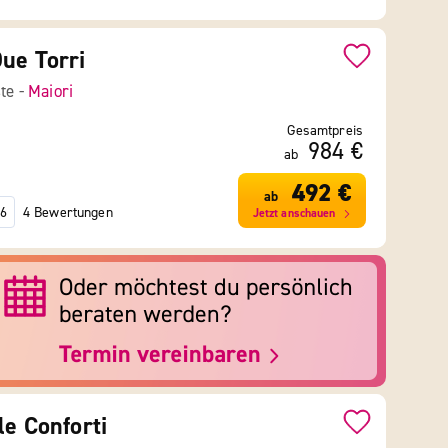
ue Torri
ste -
Maiori
Gesamtpreis
984 €
ab
492 €
ab
4 Bewertungen
6
Jetzt anschauen
le Conforti