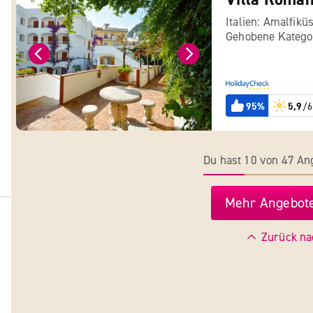
Italien: Amalfikü
Gehobene Katego
95%
5,9
/6
Du hast 10 von 47 A
Mehr Angebote
Zurück na