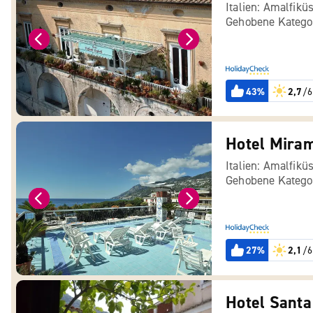
Italien: Amalfikü
Gehobene Katego
43%
2,7
/6
Hotel Mira
Italien: Amalfikü
Gehobene Katego
27%
2,1
/6
Hotel Santa