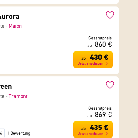
Aurora
ste -
Maiori
Gesamtpreis
860 €
ab
430 €
ab
Jetzt anschauen
reen
ste -
Tramonti
Gesamtpreis
869 €
ab
435 €
ab
1 Bewertung
6
Jetzt anschauen