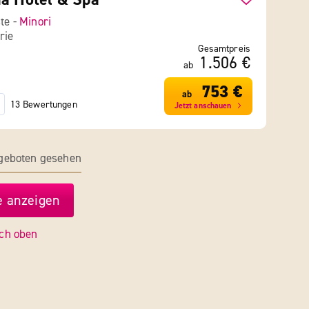
ste -
Minori
rie
Gesamtpreis
1.506 €
ab
753 €
ab
13 Bewertungen
Jetzt anschauen
ngeboten gesehen
 anzeigen
ch oben