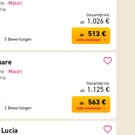
ste -
Maiori
rie
Gesamtpreis
1.026 €
ab
513 €
ab
5 Bewertungen
Jetzt anschauen
mare
ste -
Maiori
rie
Gesamtpreis
1.125 €
ab
563 €
ab
2 Bewertungen
Jetzt anschauen
 Lucia