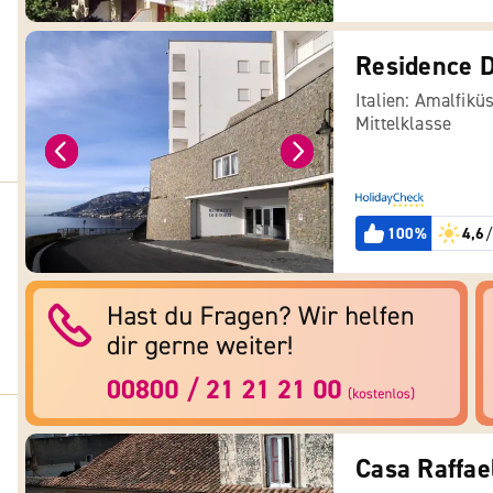
Residence D
Italien: Amalfikü
Mittelklasse
100%
4,6
/
Casa Raffae