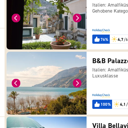
Italien: Amalfikü
Gehobene Katego
76%
4,7
/6
B&B Palazz
Italien: Amalfikü
Luxusklasse
100%
4,1
/
Villa Bellav