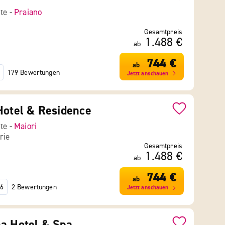
ste -
Praiano
Gesamtpreis
1.488 €
ab
744 €
ab
179 Bewertungen
Jetzt anschauen
Hotel & Residence
ste -
Maiori
rie
Gesamtpreis
1.488 €
ab
744 €
ab
2 Bewertungen
6
Jetzt anschauen
a Hotel & Spa