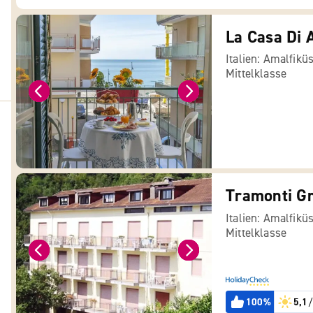
La Casa Di 
Italien: Amalfikü
Mittelklasse
Tramonti G
Italien: Amalfikü
Mittelklasse
100%
5,1
/