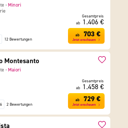
ste -
Minori
rie
Gesamtpreis
1.406 €
ab
703 €
ab
12 Bewertungen
Jetzt anschauen
o Montesanto
ste -
Maiori
Gesamtpreis
1.458 €
ab
729 €
ab
2 Bewertungen
6
Jetzt anschauen
ista