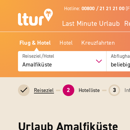
Hotline:
00800 / 21 21 21 00
(F
Last Minute Urlaub
R
Flug & Hotel
Hotel
Kreuzfahrten
Reiseziel/Hotel
Abflugha
Amalfiküste
beliebi
2
3
Hotelliste
In
Reiseziel
Urlaub Amalfiküste