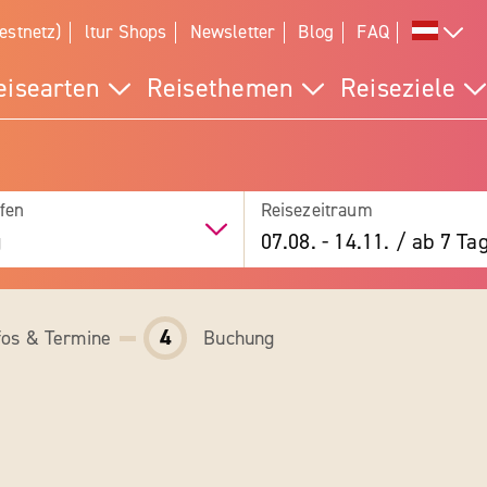
estnetz)
ltur Shops
Newsletter
Blog
FAQ
eisearten
Reisethemen
Reiseziele
fen
Reisezeitraum
g
07.08.
-
14.11.
/
ab 7 Ta
4
fos & Termine
Buchung