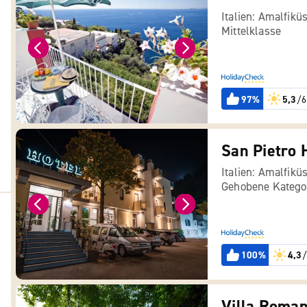
Italien: Amalfikü
Mittelklasse
97%
5,3
/6
San Pietro 
Italien: Amalfikü
Gehobene Katego
100%
4,3
/
Villa Roman