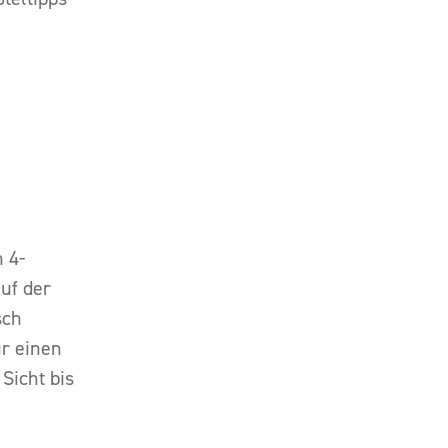
 4-
uf der
sch
ur einen
Sicht bis