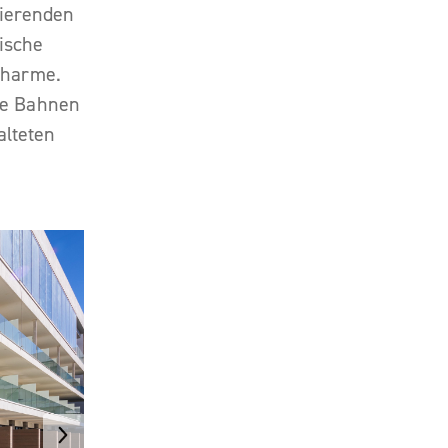
nierenden
ische
Charme.
hre Bahnen
alteten