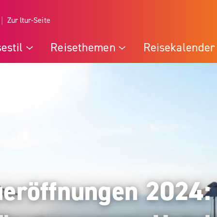
Zur ltur-Seite
estil
Reisethemen
Reisekalender
eröffnungen 2024: