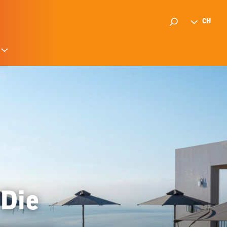
CH
 Die