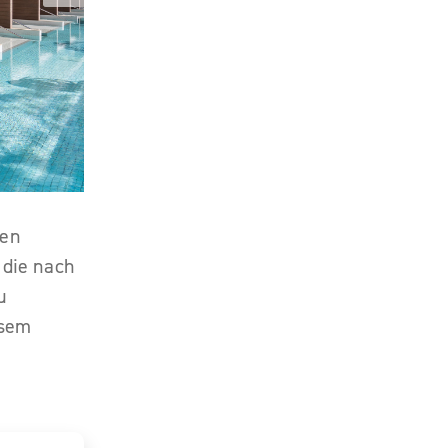
ren
 die nach
u
esem