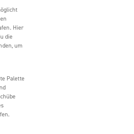
öglicht
men
fen. Hier
u die
unden, um
te Palette
und
schübe
es
fen.