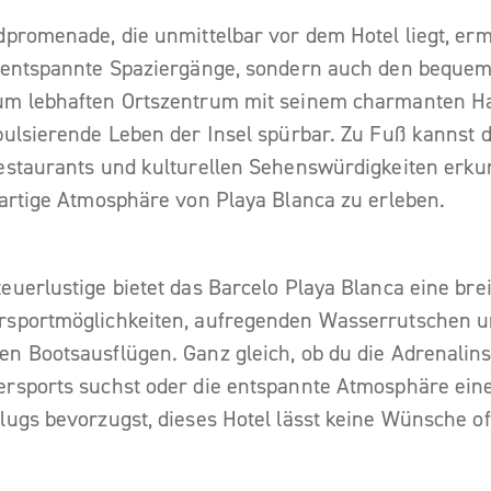
dpromenade, die unmittelbar vor dem Hotel liegt, erm
 entspannte Spaziergänge, sondern auch den beque
m lebhaften Ortszentrum mit seinem charmanten Ha
pulsierende Leben der Insel spürbar. Zu Fuß kannst d
estaurants und kulturellen Sehenswürdigkeiten erk
gartige Atmosphäre von Playa Blanca zu erleben.
euerlustige bietet das Barcelo Playa Blanca eine brei
rsportmöglichkeiten, aufregenden Wasserrutschen 
n Bootsausflügen. Ganz gleich, ob du die Adrenalin
rsports suchst oder die entspannte Atmosphäre ein
lugs bevorzugst, dieses Hotel lässt keine Wünsche of