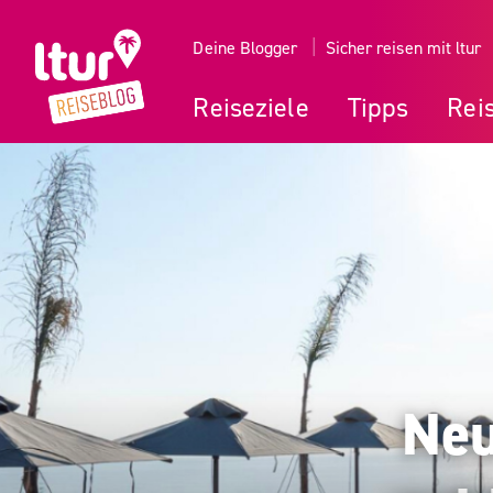
Deine Blogger
Sicher reisen mit ltur
Reiseziele
Tipps
Reis
Neu