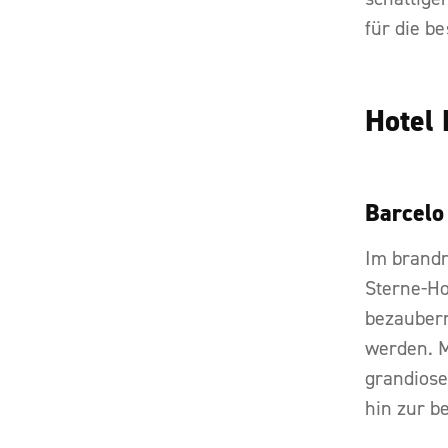
für die b
Hotel
Barcelo
Im brand
Sterne-Ho
bezaubern
werden. M
grandiose
hin zur b