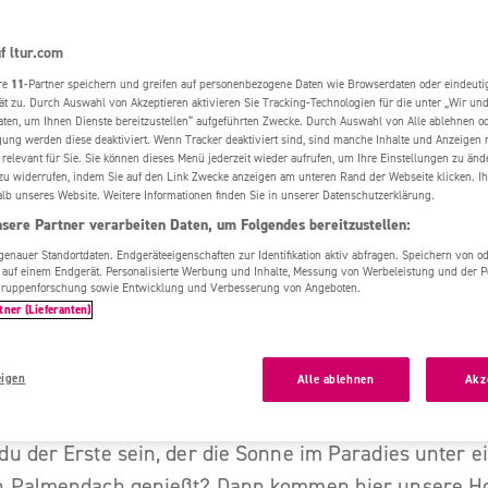
önsten neuen Hotel
f ltur.com
re
11
-Partner speichern und greifen auf personenbezogene Daten wie Browserdaten oder eindeu
ät zu. Durch Auswahl von Akzeptieren aktivieren Sie Tracking-Technologien für die unter „Wir un
Reisekalender
Reisethemen
Reiseziele
Sommer
Tipps
aten, um Ihnen Dienste bereitzustellen“ aufgeführten Zwecke. Durch Auswahl von Alle ablehnen o
igung werden diese deaktiviert. Wenn Tracker deaktiviert sind, sind manche Inhalte und Anzeigen
 relevant für Sie. Sie können dieses Menü jederzeit wieder aufrufen, um Ihre Einstellungen zu änd
zu widerrufen, indem Sie auf den Link Zwecke anzeigen am unteren Rand der Webseite klicken. Ih
alb unseres Website. Weitere Informationen finden Sie in unserer Datenschutzerklärung.
sere Partner verarbeiten Daten, um Folgendes bereitzustellen:
nauer Standortdaten. Endgeräteeigenschaften zur Identifikation aktiv abfragen. Speichern von ode
 auf einem Endgerät. Personalisierte Werbung und Inhalte, Messung von Werbeleistung und der 
elgruppenforschung sowie Entwicklung und Verbesserung von Angeboten.
tner (Lieferanten)
e Stranddestinationen weltweit begrüßen neue Luxus
eigen
Alle ablehnen
Akz
 nur durch ihre atemberaubende Lage, sondern auch 
n Service und unvergleichliche Annehmlichkeiten ü
du der Erste sein, der die Sonne im Paradies unter 
n Palmendach genießt? Dann kommen hier unsere Ho