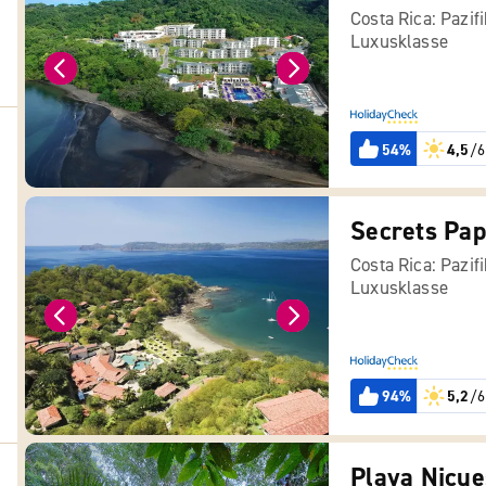
Costa Rica: Pazif
Luxusklasse
54%
4,5
/6
Secrets Pap
Costa Rica: Pazif
Luxusklasse
94%
5,2
/6
Playa Nicue