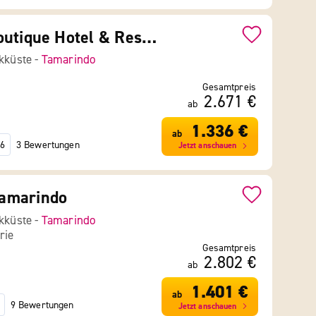
Maravida Boutique Hotel & Resort
ikküste -
Tamarindo
Gesamtpreis
2.671 €
ab
1.336 €
ab
3 Bewertungen
6
Jetzt anschauen
amarindo
ikküste -
Tamarindo
rie
Gesamtpreis
2.802 €
ab
1.401 €
ab
9 Bewertungen
Jetzt anschauen