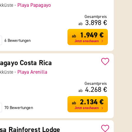
ikküste -
Playa Papagayo
Gesamtpreis
3.898 €
ab
1.949 €
ab
6 Bewertungen
Jetzt anschauen
agayo Costa Rica
ikküste -
Playa Arenilla
Gesamtpreis
4.268 €
ab
2.134 €
ab
70 Bewertungen
Jetzt anschauen
sa Rainforest Lodge