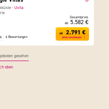
ikküste -
Uvita
rie
Gesamtpreis
5.582 €
ab
2.791 €
ab
6 Bewertungen
6
Jetzt anschauen
ngeboten gesehen
ch oben