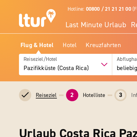
Hotline:
00800 / 21 21 21 00
(F
Last Minute Urlaub
R
Flug & Hotel
Hotel
Kreuzfahrten
Reiseziel/Hotel
Abflugha
Pazifikküste (Costa Rica)
beliebi
2
3
Hotelliste
In
Reiseziel
Urlaub Costa Rica Paz