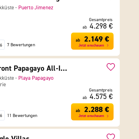
ikküste -
Puerto Jimenez
Gesamtpreis
4.298 €
ab
2.149 €
ab
7 Bewertungen
6
Jetzt anschauen
CC Beach Front Papagayo All-Inclusive Boutique Hotel
ikküste -
Playa Papagayo
rie
Gesamtpreis
4.575 €
ab
2.288 €
ab
11 Bewertungen
6
Jetzt anschauen
le Villas