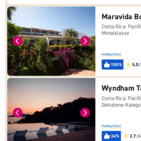
Costa Rica: Pazif
Mittelklasse
100%
5,0
/
Wyndham T
Costa Rica: Pazif
Gehobene Katego
34%
2,7
/6