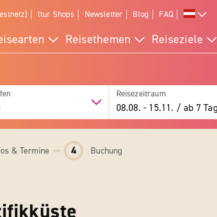
estnetz)
ltur Shops
Newsletter
Blog
FAQ
eisearten
Reisethemen
Reiseziele
fen
Reisezeitraum
g
08.08.
-
15.11.
/
ab 7 Ta
4
fos & Termine
Buchung
ifikküste