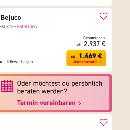
 Bejuco
ikküste -
Esterillos
Gesamtpreis
2.937 €
ab
1.469 €
ab
3 Bewertungen
6
Jetzt anschauen