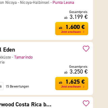
von Nicoya - Nicoya-Halbinsel -
Punta Leona
Gesamtpreis
3.199 €
ab
1.600 €
ab
Jetzt anschauen
el Eden
ikküste -
Tamarindo
rie
Gesamtpreis
3.250 €
ab
1.625 €
ab
15 Bewertungen
6
Jetzt anschauen
Planet Hollywood Costa Rica by Royalton