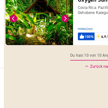
Costa Rica: Pazif
Gehobene Katego
100%
4,9
/
Du hast 10 von 10 A
Zurück na