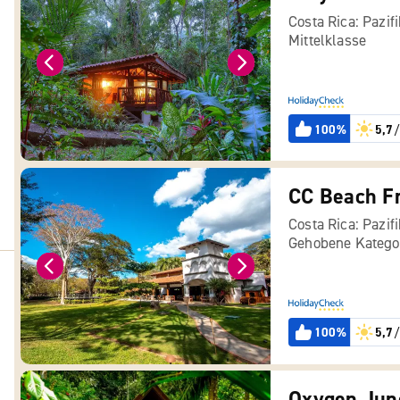
Costa Rica: Pazif
Mittelklasse
100%
5,7
/
Costa Rica: Pazif
Gehobene Katego
100%
5,7
/
Oxygen Jung