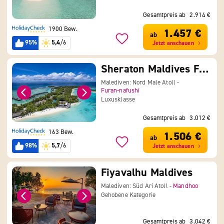
Gesamtpreis ab
2.914 €
1900 Bew.
1.457 €
ab
95%
5,4
/6
Jetzt anschauen
Sheraton Maldives Full Moon Resort & Spa
Malediven: Nord Male Atoll -
Furan-nafushi
Luxusklasse
Gesamtpreis ab
3.012 €
163 Bew.
1.506 €
ab
98%
5,7
/6
Jetzt anschauen
Fiyavalhu Maldives
Malediven: Süd Ari Atoll -
Mandhoo
Gehobene Kategorie
Gesamtpreis ab
3.042 €