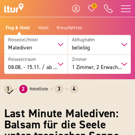
0
Flug & Hotel
Hotel
Kreuzfahrten
Reiseziel/Hotel
Abflughafen
Malediven
beliebig
Reisezeitraum
Zimmer
08.08.
-
15.11.
/
ab 7 Tage
1 Zimmer, 2 Erwachsene
1
2
3
4
Hotelliste
Last Minute Malediven:
Balsam für die Seele