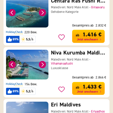
Centara Ras Fushi Resort & Spa
Malediven: Nord Male Atoll -
Giraavaru
Gehobene Kategorie
Gesamtpreis ab
2.832 €
220 Bew.
1.416 €
ab
89%
5,5
/6
Jetzt anschauen
Niva Kurumba Maldives
Malediven: Nord Male Atoll -
Vihamanaafushi
Luxusklasse
Gesamtpreis ab
2.866 €
154 Bew.
1.433 €
ab
89%
5,2
/6
Jetzt anschauen
Eri Maldives
Malediven: Nord Male Atoll -
Eriyadhoo