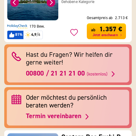
Gehobene Kategorie
Gesamtpreis ab
2.713 €
170 Bew.
1.357 €
ab
81%
4,9
/6
Jetzt anschauen