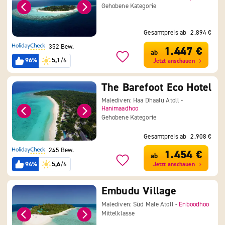
Gehobene Kategorie
Gesamtpreis ab
2.894 €
352 Bew.
1.447 €
ab
96%
5,1
/6
Jetzt anschauen
The Barefoot Eco Hotel
Malediven: Haa Dhaalu Atoll -
Hanimaadhoo
Gehobene Kategorie
Gesamtpreis ab
2.908 €
245 Bew.
1.454 €
ab
94%
5,6
/6
Jetzt anschauen
Embudu Village
Malediven: Süd Male Atoll -
Enboodhoo
Mittelklasse