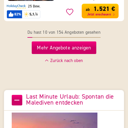
25 Bew.
1.521 €
ab
82%
5,1
/6
Jetzt anschauen
Du hast 10 von 154 Angeboten gesehen
Mehr Angebote anzeigen
Zurück nach oben
Last Minute Urlaub: Spontan die
Malediven entdecken