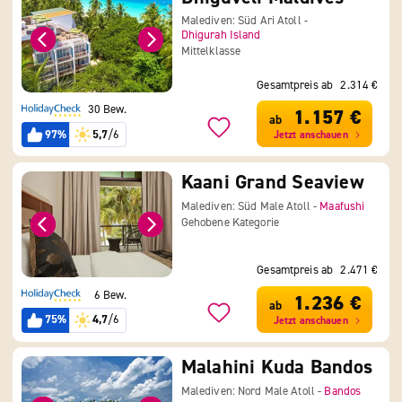
Malediven: Süd Ari Atoll -
Dhigurah Island
Mittelklasse
Gesamtpreis ab
2.314 €
30 Bew.
1.157 €
ab
97%
5,7
/6
Jetzt anschauen
Kaani Grand Seaview
Malediven: Süd Male Atoll -
Maafushi
Gehobene Kategorie
Gesamtpreis ab
2.471 €
6 Bew.
1.236 €
ab
75%
4,7
/6
Jetzt anschauen
Malahini Kuda Bandos
Malediven: Nord Male Atoll -
Bandos