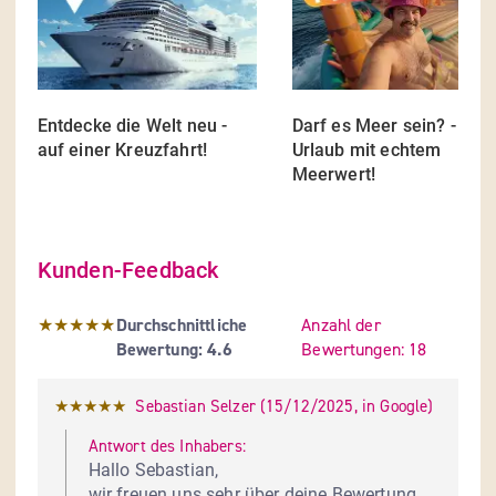
Entdecke die Welt neu - 
Darf es Meer sein? - Dein
auf einer Kreuzfahrt!
Urlaub mit echtem 
...
Mehr
Meerwert!
...
Me
Kunden-Feedback
Durchschnittliche Bewertung: 4.6 Sterne
★★★★★
Durchschnittliche 
Anzahl der 
Bewertung:
4.6
Bewertungen:
18 
★★★★★
Sebastian Selzer
 (
15/12/2025
,
in
Google
)
Antwort des Inhabers:
Hallo Sebastian,

wir freuen uns sehr über deine Bewertung 