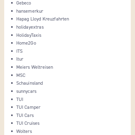
Gebeco
hansemerkur
Hapag Lloyd Kreuzfahrten
holidayextras
HolidayTaxis
Home2Go
ITS
ltur
Meiers Weltreisen
MSC
Schauinsland
sunnycars
TUI
TUI Camper
TUI Cars
TUI Cruises
Wolters