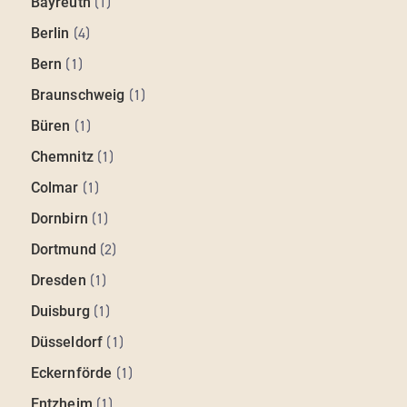
Bayreuth
(
1
)
Berlin
(
4
)
Bern
(
1
)
Braunschweig
(
1
)
Büren
(
1
)
Chemnitz
(
1
)
Colmar
(
1
)
Dornbirn
(
1
)
Dortmund
(
2
)
Dresden
(
1
)
Duisburg
(
1
)
Düsseldorf
(
1
)
Eckernförde
(
1
)
Entzheim
(
1
)