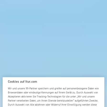
Cookies auf ltur.com
Wir und unsere
11
-Partner speichern und greifen auf personenbezogene Daten wie
Browserdaten oder eindeutige Kennungen auf Ihrem Gerät zu. Durch Auswahl von
Akzeptieren aktivieren Sie Tracking-Technologien für die unter „Wir und unsere
Partner verarbeiten Daten, um Ihnen Dienste bereitzustellen“ aufgeführten Zwecke.
Durch Auswahl von Alle ablehnen oder Widerruf Ihrer Einwilligung werden diese