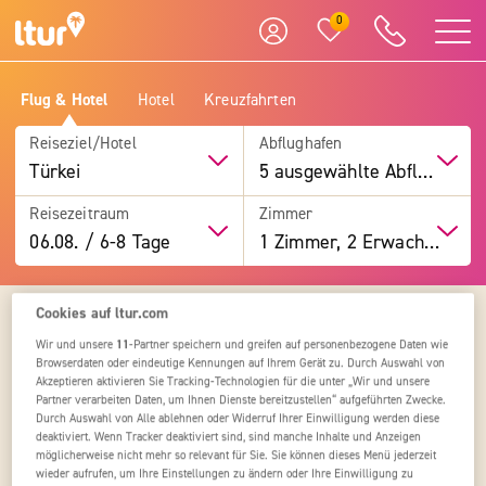
0
Flug & Hotel
Hotel
Kreuzfahrten
Reiseziel/Hotel
Abflughafen
Türkei
5 ausgewählte Abflughäfen
Reisezeitraum
Zimmer
06.08.
/
6-8 Tage
1 Zimmer, 2 Erwachsene
Cookies auf ltur.com
1
2
3
4
Hotelliste
Wir und unsere
11
-Partner speichern und greifen auf personenbezogene Daten wie
Browserdaten oder eindeutige Kennungen auf Ihrem Gerät zu. Durch Auswahl von
Türkei
Akzeptieren aktivieren Sie Tracking-Technologien für die unter „Wir und unsere
0
Hotels
Partner verarbeiten Daten, um Ihnen Dienste bereitzustellen“ aufgeführten Zwecke.
Durch Auswahl von Alle ablehnen oder Widerruf Ihrer Einwilligung werden diese
deaktiviert. Wenn Tracker deaktiviert sind, sind manche Inhalte und Anzeigen
Alle Ziele
Türkei
Region wählen
möglicherweise nicht mehr so relevant für Sie. Sie können dieses Menü jederzeit
wieder aufrufen, um Ihre Einstellungen zu ändern oder Ihre Einwilligung zu
3