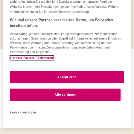
widerrufen, indem Sie auf den Link Zwecke anzeigen am unteren Rand der
Filter
Webseite klicken. Ihre Einstellungen gelten innerhalb unseres Website. Weitere
Informationen finden Sie in unserer Datenschutzerklärung.
Deine Filter:
alle löschen
Wir und unsere Partner verarbeiten Daten, um Folgendes
bereitzustellen:
ab Frühstück
ltur
Abflug heute
Verwendung genauer Standortdaten. Endgeräteeigenschaften zur Identifikation
aktiv abfragen. Speichern von oder Zugriff auf Informationen auf einem Endgerät.
Personalisierte Werbung und Inhalte, Messung von Werbeleistung und der
Performance von Inhalten, Zielgruppenforschung sowie Entwicklung und
Verbesserung von Angeboten.
Liste der Partner (Lieferanten)
Keine Ergebnisse
Leider konnten wir keine Angebote für deine Anfrage
Akzeptieren
finden. Bitte versuche, wenn möglich, deine Eingaben
zu ändern.
Alle ablehnen
Zu allen Angeboten
Zwecke anzeigen
Falls du Hilfe brauchst, rufe unsere Hotline unter
0761-557 557 (Festnetz)
an.