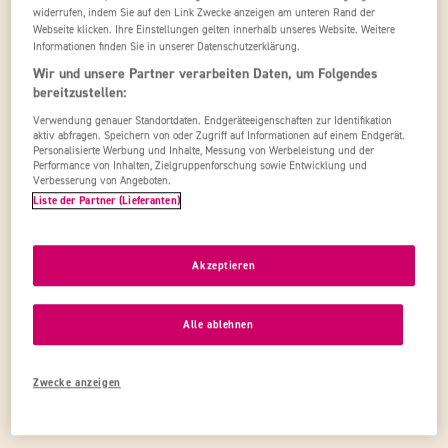
widerrufen, indem Sie auf den Link Zwecke anzeigen am unteren Rand der
Filter
Webseite klicken. Ihre Einstellungen gelten innerhalb unseres Website. Weitere
Informationen finden Sie in unserer Datenschutzerklärung.
Deine Filter:
alle löschen
Wir und unsere Partner verarbeiten Daten, um Folgendes
bereitzustellen:
ab Frühstück
ltur
Abflug heute
Verwendung genauer Standortdaten. Endgeräteeigenschaften zur Identifikation
aktiv abfragen. Speichern von oder Zugriff auf Informationen auf einem Endgerät.
Personalisierte Werbung und Inhalte, Messung von Werbeleistung und der
Secrets Mallorca Villamil Resort & Spa
Performance von Inhalten, Zielgruppenforschung sowie Entwicklung und
Verbesserung von Angeboten.
Spanien: Mallorca -
Paguera
Liste der Partner (Lieferanten)
Luxusklasse
Gesamtpreis ab
3.070 €
Akzeptieren
576 Bew.
1.535 €
ab
78%
5,0
/6
Jetzt anschauen
Alle ablehnen
Du hast 1 von 1 Angeboten gesehen
Zwecke anzeigen
Zurück nach oben