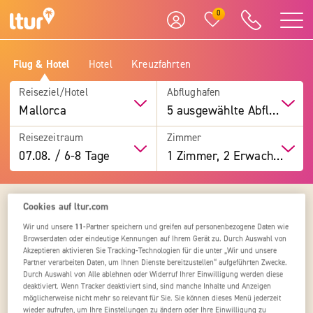
0
Flug & Hotel
Hotel
Kreuzfahrten
Reiseziel/Hotel
Abflughafen
Mallorca
5 ausgewählte Abflughäfen
Reisezeitraum
Zimmer
07.08.
/
6-8 Tage
1 Zimmer, 2 Erwachsene
1
2
3
4
Hotelliste
Cookies auf ltur.com
Wir und unsere
11
-Partner speichern und greifen auf personenbezogene Daten wie
Browserdaten oder eindeutige Kennungen auf Ihrem Gerät zu. Durch Auswahl von
Mallorca
1
Hotel
Akzeptieren aktivieren Sie Tracking-Technologien für die unter „Wir und unsere
Partner verarbeiten Daten, um Ihnen Dienste bereitzustellen“ aufgeführten Zwecke.
Durch Auswahl von Alle ablehnen oder Widerruf Ihrer Einwilligung werden diese
Spanien
Balearen
Mallorca
Region wählen
deaktiviert. Wenn Tracker deaktiviert sind, sind manche Inhalte und Anzeigen
möglicherweise nicht mehr so relevant für Sie. Sie können dieses Menü jederzeit
wieder aufrufen, um Ihre Einstellungen zu ändern oder Ihre Einwilligung zu
3