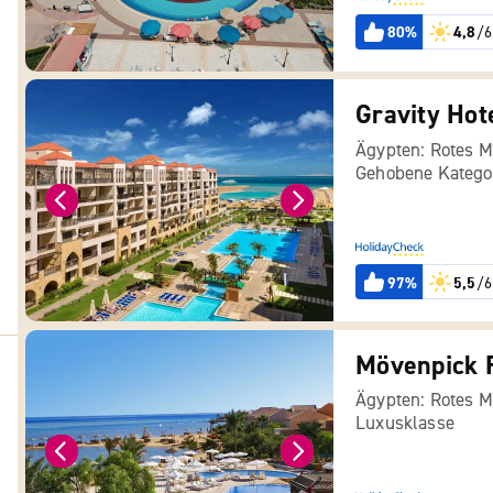
80%
4,8
/6
Ägypten: Rotes M
Gehobene Katego
97%
5,5
/6
Ägypten: Rotes M
Luxusklasse