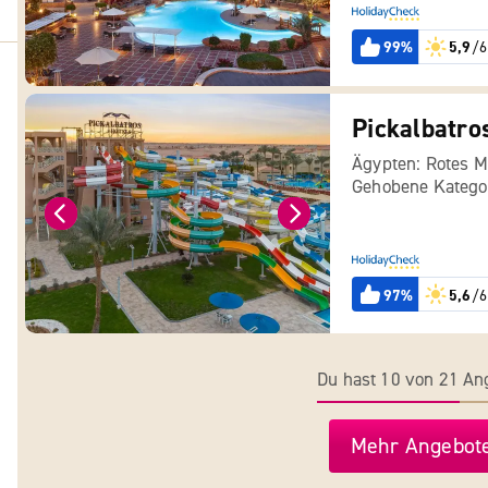
99%
5,9
/6
Pickalbatro
Ägypten: Rotes M
Gehobene Katego
97%
5,6
/6
Du hast 10 von 21 A
Mehr Angebote