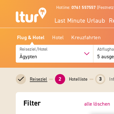
Hotline:
0761 557557
(Festnetz
Last Minute Urlaub
R
Flug & Hotel
Hotel
Kreuzfahrten
Reiseziel/Hotel
Abflugha
Ägypten
5 ausge
2
3
Hotelliste
In
Reiseziel
Filter
alle löschen