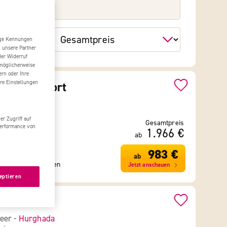
tige Kennungen
d unsere Partner
der Widerruf
 möglicherweise
ern oder Ihre
re Einstellungen
Beach Resort
Alam
rie
r Zugriff auf
Gesamtpreis
Performance von
1.966 €
ab
983 €
ab
692 Bewertungen
Jetzt anschauen
eptieren
sort
eer -
Hurghada