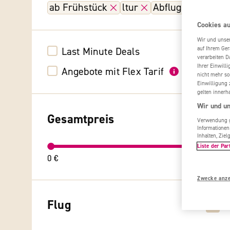
ab Frühstück
ltur
Abflug heute
Cookies au
Wir und unse
auf Ihrem Ger
Last Minute Deals
verarbeiten D
Ihrer Einwill
Angebote mit Flex Tarif
nicht mehr so
Einwilligung 
gelten innerh
Wir und un
Gesamtpreis
Verwendung ge
Informationen
Inhalten, Zi
Liste der Par
0 €
beliebig
Zwecke anz
Flug