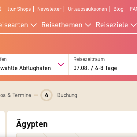
)
ltur Shops
Newsletter
Urlaubsauktionen
Blog
FA
eisearten
Reisethemen
Reiseziele
fen
Reisezeitraum
wählte Abflughäfen
07.08.
/
6-8 Tage
4
fos & Termine
Buchung
Ägypten