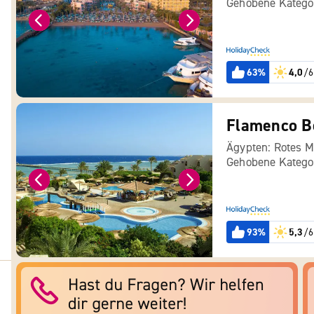
Gehobene Katego
63%
4,0
/6
Flamenco B
Ägypten: Rotes M
Gehobene Katego
93%
5,3
/6