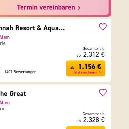
Amarina Jannah Resort & Aqua Park
Alam
rie
Gesamtpreis
2.312 €
ab
1.156 €
ab
1407 Bewertungen
Jetzt anschauen
he Great
Alam
rie
Gesamtpreis
2.328 €
ab