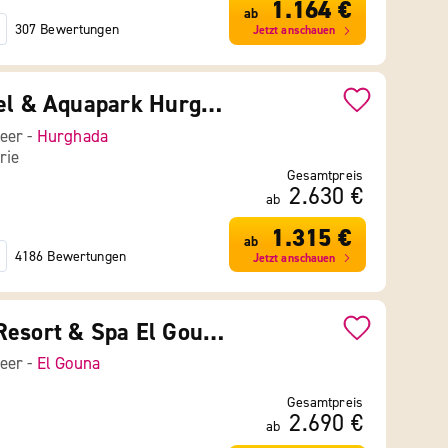
1.164 €
ab
307 Bewertungen
Jetzt anschauen
Gravity Hotel & Aquapark Hurghada
eer -
Hurghada
rie
Gesamtpreis
2.630 €
ab
1.315 €
ab
4186 Bewertungen
Jetzt anschauen
Mövenpick Resort & Spa El Gouna
eer -
El Gouna
Gesamtpreis
2.690 €
ab