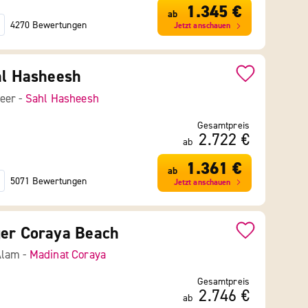
1.345 €
ab
4270 Bewertungen
Jetzt anschauen
hl Hasheesh
eer -
Sahl Hasheesh
Gesamtpreis
2.722 €
ab
1.361 €
ab
5071 Bewertungen
Jetzt anschauen
ger Coraya Beach
Alam -
Madinat Coraya
Gesamtpreis
2.746 €
ab