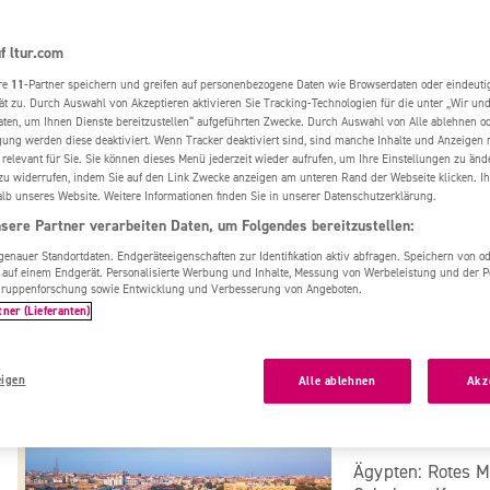
Alle Ziele
Ägypten
Region wählen
f ltur.com
Hotels in Karte anzeigen
re
11
-Partner speichern und greifen auf personenbezogene Daten wie Browserdaten oder eindeu
ät zu. Durch Auswahl von Akzeptieren aktivieren Sie Tracking-Technologien für die unter „Wir un
aten, um Ihnen Dienste bereitzustellen“ aufgeführten Zwecke. Durch Auswahl von Alle ablehnen o
igung werden diese deaktiviert. Wenn Tracker deaktiviert sind, sind manche Inhalte und Anzeigen
 relevant für Sie. Sie können dieses Menü jederzeit wieder aufrufen, um Ihre Einstellungen zu änd
zu widerrufen, indem Sie auf den Link Zwecke anzeigen am unteren Rand der Webseite klicken. Ih
Bliss Nada 
alb unseres Website. Weitere Informationen finden Sie in unserer Datenschutzerklärung.
Ägypten -
Marsa 
sere Partner verarbeiten Daten, um Folgendes bereitzustellen:
Gehobene Katego
nauer Standortdaten. Endgeräteeigenschaften zur Identifikation aktiv abfragen. Speichern von ode
 auf einem Endgerät. Personalisierte Werbung und Inhalte, Messung von Werbeleistung und der 
elgruppenforschung sowie Entwicklung und Verbesserung von Angeboten.
tner (Lieferanten)
76%
4,4
/6
eigen
Alle ablehnen
Akz
Le Pacha Re
Ägypten: Rotes M