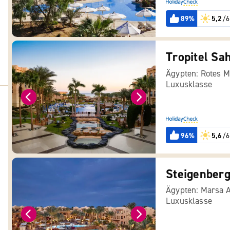
89%
5,2
/6
Tropitel Sa
Ägypten: Rotes M
Luxusklasse
96%
5,6
/6
Steigenber
Ägypten: Marsa 
Luxusklasse