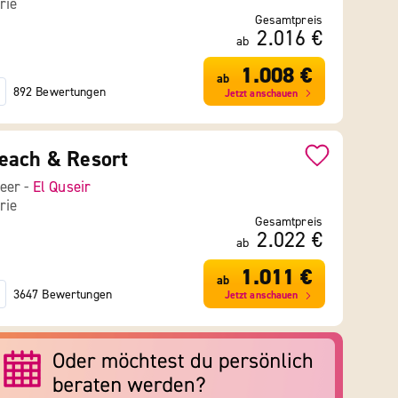
rie
Gesamtpreis
2.016 €
ab
1.008 €
ab
892 Bewertungen
Jetzt anschauen
each & Resort
eer -
El Quseir
rie
Gesamtpreis
2.022 €
ab
1.011 €
ab
3647 Bewertungen
Jetzt anschauen