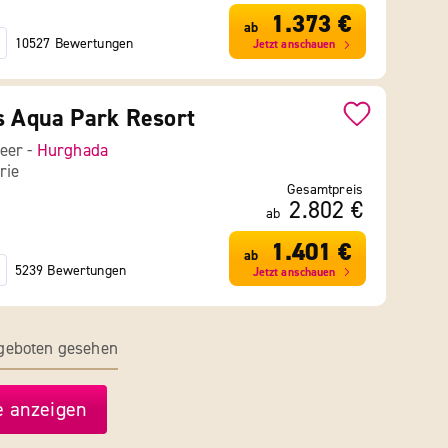
1.373 €
ab
10527 Bewertungen
Jetzt anschauen
s Aqua Park Resort
eer -
Hurghada
rie
Gesamtpreis
2.802 €
ab
1.401 €
ab
5239 Bewertungen
Jetzt anschauen
ngeboten gesehen
 anzeigen