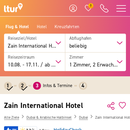
0
Flug & Hotel
Hotel
Kreuzfahrten
Reiseziel/Hotel
Abflughafen
Zain International Hotel
beliebig
Reisezeitraum
Zimmer
10.08.
-
17.11.
/
ab 7 Tage
1 Zimmer, 2 Erwachsene
1
2
3
4
Infos & Termine
Zain International Hotel
Alle Ziele
Dubai & Arabische Halbinsel
Dubai
Zain International Hot