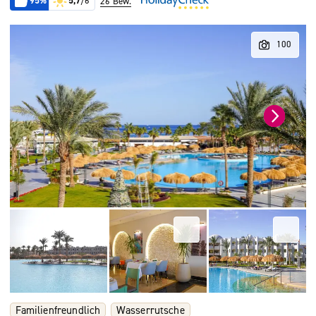
95%
5,7
/6
26 Bew.
Familienfreundlich
Wasserrutsche