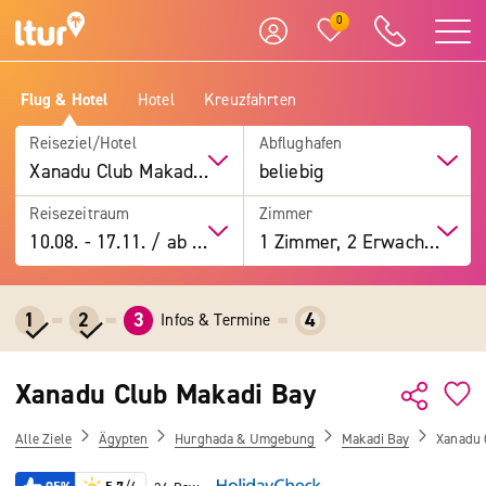
0
Flug & Hotel
Hotel
Kreuzfahrten
Reiseziel/Hotel
Abflughafen
Xanadu Club Makadi Bay
beliebig
Reisezeitraum
Zimmer
10.08.
-
17.11.
/
ab 7 Tage
1 Zimmer, 2 Erwachsene
1
2
3
4
Infos & Termine
Xanadu Club Makadi Bay
Alle Ziele
Ägypten
Hurghada & Umgebung
Makadi Bay
Xanadu 