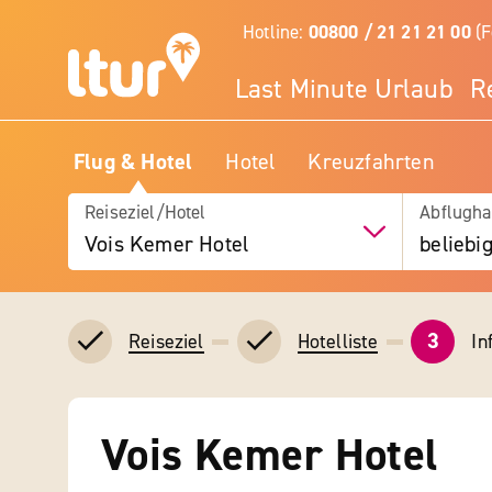
Hotline:
00800 / 21 21 21 00
(F
Last Minute Urlaub
R
Flug & Hotel
Hotel
Kreuzfahrten
Reiseziel/Hotel
Abflugha
Vois Kemer Hotel
beliebi
3
In
Reiseziel
Hotelliste
Vois Kemer Hotel