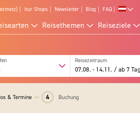
estnetz)
ltur Shops
Newsletter
Blog
FAQ
eisearten
Reisethemen
Reiseziele
fen
Reisezeitraum
g
07.08.
-
14.11.
/
ab 7 Ta
4
fos & Termine
Buchung