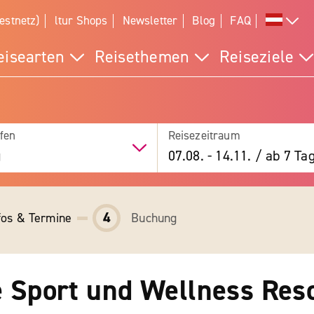
estnetz)
ltur Shops
Newsletter
Blog
FAQ
eisearten
Reisethemen
Reiseziele
fen
Reisezeitraum
g
07.08.
-
14.11.
/
ab 7 Ta
4
fos & Termine
Buchung
e Sport und Wellness Res