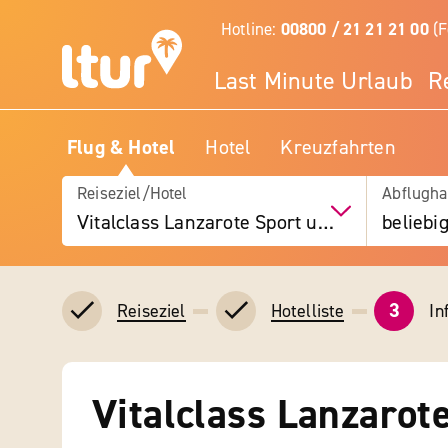
Hotline:
00800 / 21 21 21 00
(F
Last Minute Urlaub
R
Flug & Hotel
Hotel
Kreuzfahrten
Reiseziel/Hotel
Abflugha
Vitalclass Lanzarote Sport und Wellness Resort
beliebi
3
In
Reiseziel
Hotelliste
Vitalclass Lanzarot