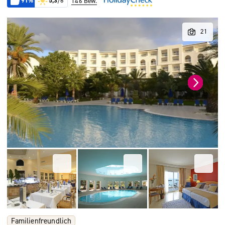
91%
5,3
/6
146 Bew.
Familienfreundlich