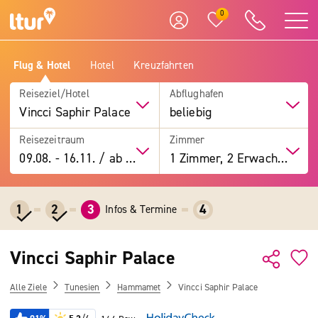
0
Flug & Hotel
Hotel
Kreuzfahrten
Reiseziel/Hotel
Abflughafen
Vincci Saphir Palace
beliebig
Reisezeitraum
Zimmer
09.08.
-
16.11.
/
ab 7 Tage
1 Zimmer, 2 Erwachsene
1
2
3
4
Infos & Termine
Vincci Saphir Palace
Alle Ziele
Tunesien
Hammamet
Vincci Saphir Palace