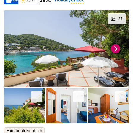
3%
2,1
/6
2 Bew.
Familienfreundlich