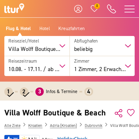
0
Flug & Hotel
Hotel
Kreuzfahrten
Reiseziel/Hotel
Abflughafen
Villa Wolff Boutique & Beach
beliebig
Reisezeitraum
Zimmer
10.08.
-
17.11.
/
ab 7 Tage
1 Zimmer, 2 Erwachsene
1
2
3
4
Infos & Termine
Villa Wolff Boutique & Beach
Alle Ziele
Kroatien
Adria (Kroatien)
Dubrovnik
Villa Wolff Bout