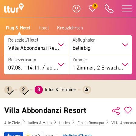
0
Flug & Hotel
Hotel
Kreuzfahrten
Reiseziel/Hotel
Abflughafen
Villa Abbondanzi Resort
beliebig
Reisezeitraum
Zimmer
07.08.
-
14.11.
/
ab 7 Tage
1 Zimmer, 2 Erwachsene
1
2
3
4
Infos & Termine
Villa Abbondanzi Resort
Alle Ziele
Italien & Malta
Italien
Emilia Romagna
Villa Abbonda