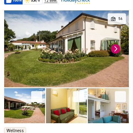
100%
5,8
/6
12 Bew.
Wellness