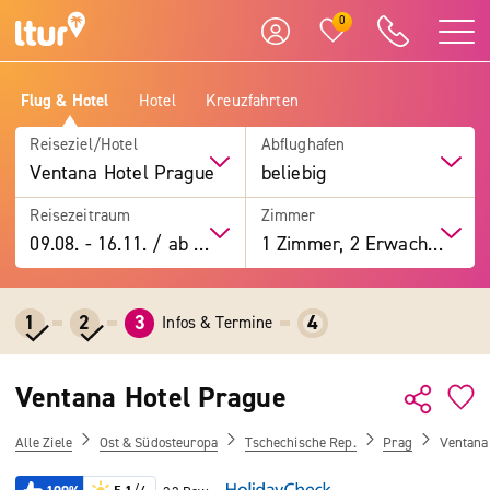
0
Flug & Hotel
Hotel
Kreuzfahrten
Reiseziel/Hotel
Abflughafen
Ventana Hotel Prague
beliebig
Reisezeitraum
Zimmer
09.08.
-
16.11.
/
ab 7 Tage
1 Zimmer, 2 Erwachsene
1
2
3
4
Infos & Termine
Ventana Hotel Prague
Alle Ziele
Ost & Südosteuropa
Tschechische Rep.
Prag
Ventana