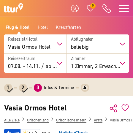
0
Flug & Hotel
Hotel
Kreuzfahrten
Reiseziel/Hotel
Abflughafen
Vasia Ormos Hotel
beliebig
Reisezeitraum
Zimmer
07.08.
-
14.11.
/
ab 7 Tage
1 Zimmer, 2 Erwachsene
1
2
3
4
Infos & Termine
Vasia Ormos Hotel
Alle Ziele
Griechenland
Griechische Inseln
Kreta
Vasia Ormos H