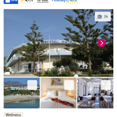
59%
4,1
/6
58 Bew.
Wellness