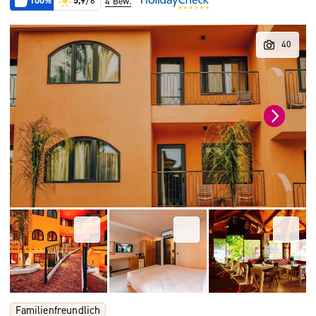
100%
5,9
/6
4 Bew.
Familienfreundlich