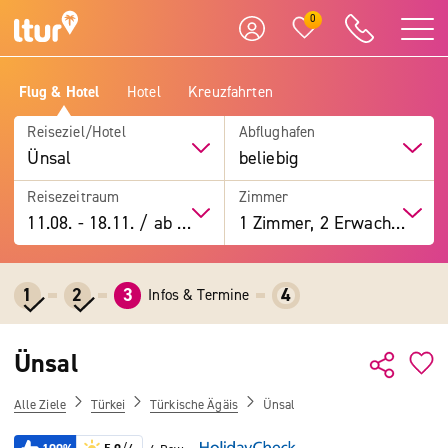
0
Flug & Hotel
Hotel
Kreuzfahrten
Reiseziel/Hotel
Abflughafen
Ünsal
beliebig
Reisezeitraum
Zimmer
11.08.
-
18.11.
/
ab 7 Tage
1 Zimmer, 2 Erwachsene
1
2
3
4
Infos & Termine
Ünsal
Alle Ziele
Türkei
Türkische Ägäis
Ünsal