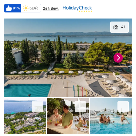
81%
5,0
/6
264 Bew.