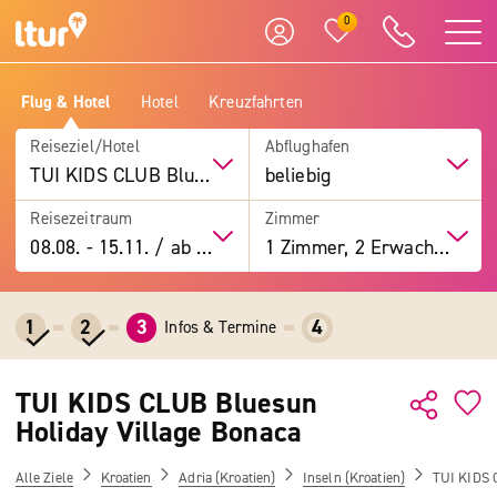
0
Flug & Hotel
Hotel
Kreuzfahrten
Reiseziel/Hotel
Abflughafen
TUI KIDS CLUB Bluesun Holiday Village Bonaca
beliebig
Reisezeitraum
Zimmer
08.08.
-
15.11.
/
ab 7 Tage
1 Zimmer, 2 Erwachsene
1
2
3
4
Infos & Termine
TUI KIDS CLUB Bluesun
Holiday Village Bonaca
Alle Ziele
Kroatien
Adria (Kroatien)
Inseln (Kroatien)
TUI KIDS 