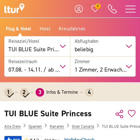
0
Flug & Hotel
Hotel
Kreuzfahrten
Reiseziel/Hotel
Abflughafen
TUI BLUE Suite Princess
beliebig
Reisezeitraum
Zimmer
07.08.
-
14.11.
/
ab 7 Tage
1 Zimmer, 2 Erwachsene
1
2
3
4
Infos & Termine
TUI BLUE Suite Princess
Alle Ziele
Spanien
Kanaren
Gran Canaria
TUI BLUE Suite Princ