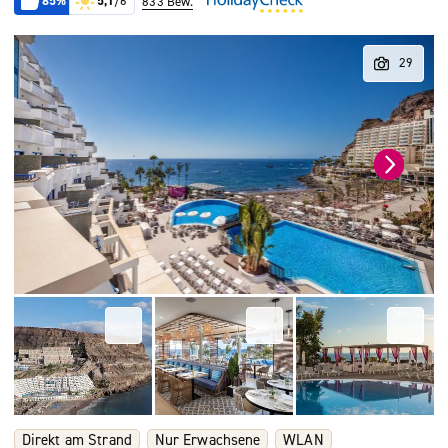
85%
5,1
/6
833 Bew.
Direkt am Strand
Nur Erwachsene
WLAN