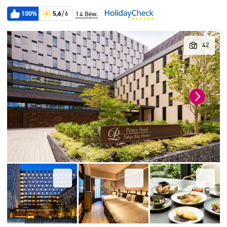
100%
5,6
/6
14 Bew.