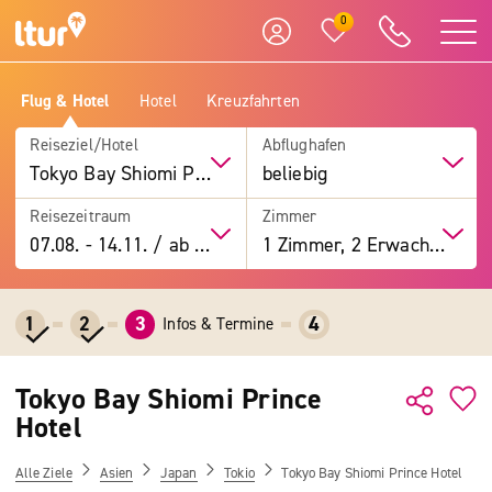
0
Flug & Hotel
Hotel
Kreuzfahrten
Reiseziel/Hotel
Abflughafen
Tokyo Bay Shiomi Prince Hotel
beliebig
Reisezeitraum
Zimmer
07.08.
-
14.11.
/
ab 7 Tage
1 Zimmer, 2 Erwachsene
1
2
3
4
Infos & Termine
Tokyo Bay Shiomi Prince
Hotel
Alle Ziele
Asien
Japan
Tokio
Tokyo Bay Shiomi Prince Hotel