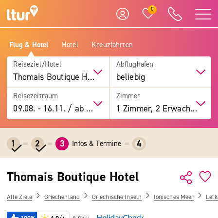
0
Flug & Hotel
Hotel
Kreuzfahrten
Reiseziel/Hotel
Abflughafen
Thomais Boutique Hotel
beliebig
Reisezeitraum
Zimmer
09.08.
-
16.11.
/
ab 7 Tage
1 Zimmer, 2 Erwachsene
1
2
3
4
Infos & Termine
Thomais Boutique Hotel
Alle Ziele
Griechenland
Griechische Inseln
Ionisches Meer
Lefk