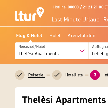
Hotline:
00800 / 21 21 21 00
(F
Last Minute Urlaub
R
Flug & Hotel
Hotel
Kreuzfahrten
Reiseziel/Hotel
Abflugha
Thelèsi Apartments
beliebi
3
Hotelliste
In
Reiseziel
Thelèsi Apartments