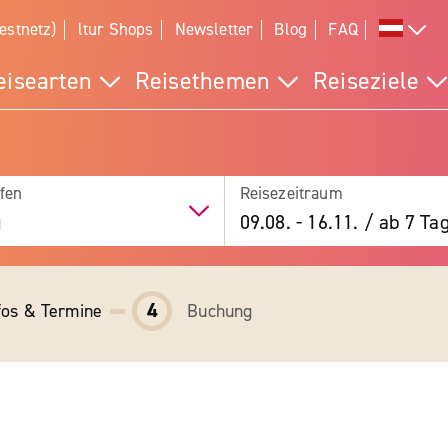
estnetz)
ltur Shops
Newsletter
Blog
FAQ
eisearten
Reisethemen
Reiseziele
fen
Reisezeitraum
g
09.08.
-
16.11.
/
ab 7 Ta
4
fos & Termine
Buchung