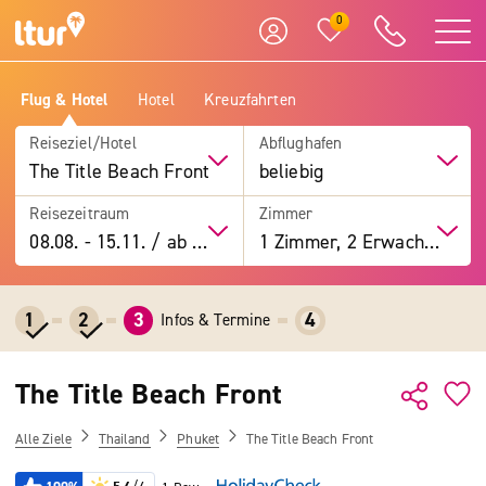
0
Flug & Hotel
Hotel
Kreuzfahrten
Reiseziel/Hotel
Abflughafen
The Title Beach Front
beliebig
Reisezeitraum
Zimmer
08.08.
-
15.11.
/
ab 7 Tage
1 Zimmer, 2 Erwachsene
1
2
3
4
Infos & Termine
The Title Beach Front
Alle Ziele
Thailand
Phuket
The Title Beach Front