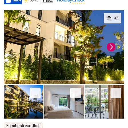
100%
5,4
/6
1 Bew.
Familienfreundlich