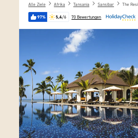
Alle Ziele
Afrika
Tansania
Sansibar
The Res
97%
5,4
/6
70 Bewertungen