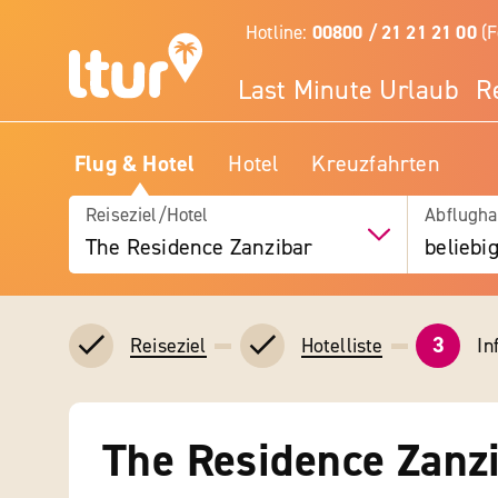
Hotline:
00800 / 21 21 21 00
(F
Last Minute Urlaub
R
Flug & Hotel
Hotel
Kreuzfahrten
Reiseziel/Hotel
Abflugha
The Residence Zanzibar
beliebi
3
In
Reiseziel
Hotelliste
The Residence Zanz