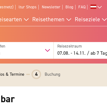
estnetz)
ltur Shops
Newsletter
Blog
FAQ
eisearten
Reisethemen
Reiseziele
fen
Reisezeitraum
g
07.08.
-
14.11.
/
ab 7 Ta
4
fos & Termine
Buchung
ibar