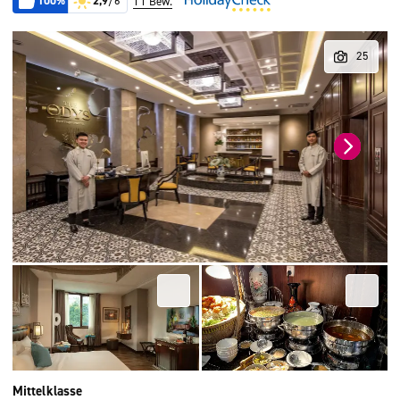
100%
2,9
/6
11 Bew.
Mittelklasse