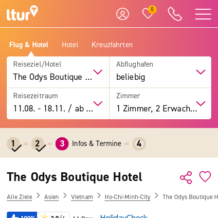
0
Flug & Hotel
Hotel
Kreuzfahrten
Reiseziel/Hotel
Abflughafen
The Odys Boutique Hotel
beliebig
Reisezeitraum
Zimmer
11.08.
-
18.11.
/
ab 7 Tage
1 Zimmer, 2 Erwachsene
1
2
3
4
Infos & Termine
The Odys Boutique Hotel
Alle Ziele
Asien
Vietnam
Ho-Chi-Minh-City
The Odys Boutique H