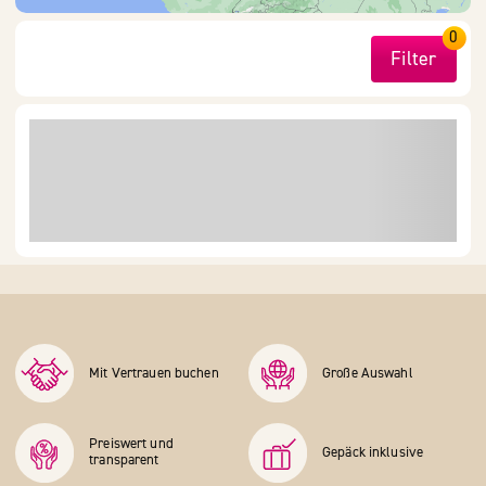
0
Filter
Mit Vertrauen buchen
Große Auswahl
Preiswert und
Gepäck inklusive
transparent