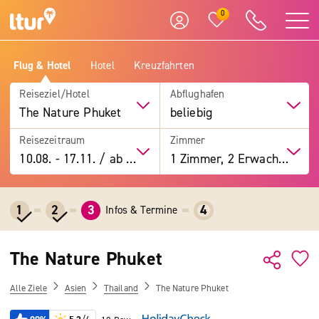
0
Flug & Hotel
Hotel
Kreuzfahrten
Reiseziel/Hotel
Abflughafen
The Nature Phuket
beliebig
Reisezeitraum
Zimmer
10.08.
-
17.11.
/
ab 7 Tage
1 Zimmer, 2 Erwachsene
1
2
3
4
Infos & Termine
The Nature Phuket
Alle Ziele
Asien
Thailand
The Nature Phuket