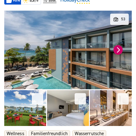
90%
5,3
/6
10 Bew.
Wellness
Familienfreundlich
Wasserrutsche