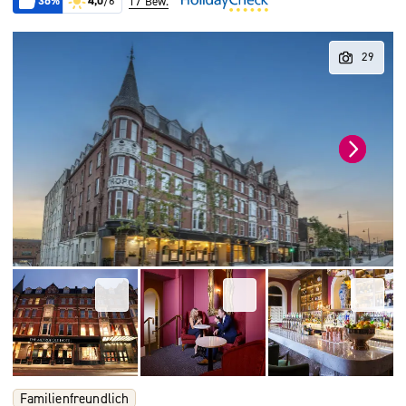
36%
4,0
/6
17 Bew.
Familienfreundlich