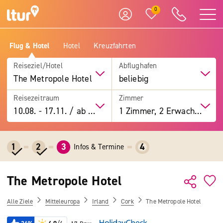
0
Flug & Hotel
Hotel
Kreuzfahrten
Reiseziel/Hotel
Abflughafen
The Metropole Hotel
beliebig
Reisezeitraum
Zimmer
10.08.
-
17.11.
/
ab 7 Tage
1 Zimmer, 2 Erwachsene
1
2
3
4
Infos & Termine
The Metropole Hotel
Alle Ziele
Mitteleuropa
Irland
Cork
The Metropole Hotel