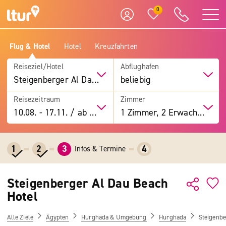
0
Flug & Hotel
Hotel
Kreuzfahrten
Reiseziel/Hotel
Abflughafen
Steigenberger Al Dau Beach Hotel
beliebig
Reisezeitraum
Zimmer
10.08.
-
17.11.
/
ab 7 Tage
1 Zimmer, 2 Erwachsene
1
2
3
4
Infos & Termine
Steigenberger Al Dau Beach
Hotel
Alle Ziele
Ägypten
Hurghada & Umgebung
Hurghada
Steigenbe