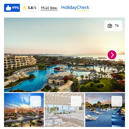
99%
5,8
/6
9540 Bew.