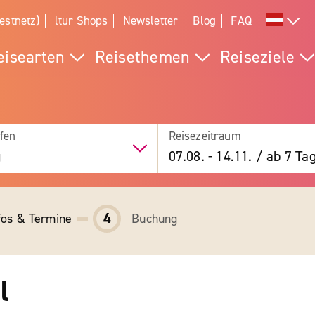
estnetz)
ltur Shops
Newsletter
Blog
FAQ
eisearten
Reisethemen
Reiseziele
fen
Reisezeitraum
g
07.08.
-
14.11.
/
ab 7 Ta
4
fos & Termine
Buchung
l