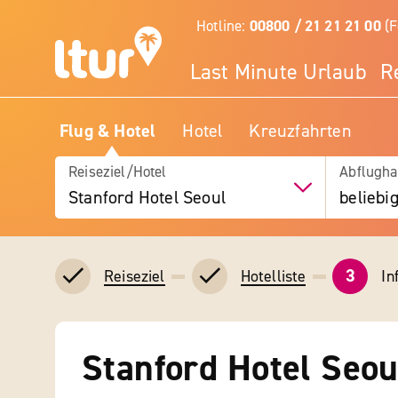
Hotline:
00800 / 21 21 21 00
(F
Last Minute Urlaub
R
Flug & Hotel
Hotel
Kreuzfahrten
Reiseziel/Hotel
Abflugha
Stanford Hotel Seoul
beliebi
3
In
Reiseziel
Hotelliste
Stanford Hotel Seou