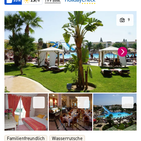
35%
2,8
/6
199 Bew.
Familienfreundlich
Wasserrutsche