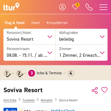
0
Flug & Hotel
Hotel
Kreuzfahrten
Reiseziel/Hotel
Abflughafen
Soviva Resort
beliebig
Reisezeitraum
Zimmer
08.08.
-
15.11.
/
ab 7 Tage
1 Zimmer, 2 Erwachsene
1
2
3
4
Infos & Termine
Soviva Resort
Alle Ziele
Tunesien
Monastir
Soviva Resort