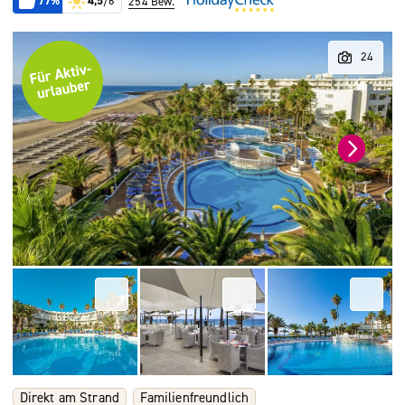
77%
4,5
/6
254 Bew.
Direkt am Strand
Familienfreundlich