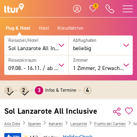
0
Flug & Hotel
Hotel
Kreuzfahrten
Reiseziel/Hotel
Abflughafen
Sol Lanzarote All Inclusive
beliebig
Reisezeitraum
Zimmer
09.08.
-
16.11.
/
ab 7 Tage
1 Zimmer, 2 Erwachsene
1
2
3
4
Infos & Termine
Sol Lanzarote All Inclusive
Alle Ziele
Spanien
Kanaren
Lanzarote
Puerto del Carmen
So