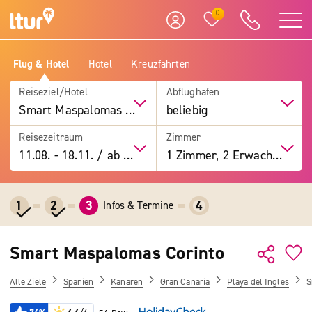
0
Flug & Hotel
Hotel
Kreuzfahrten
Reiseziel/Hotel
Abflughafen
Smart Maspalomas Corinto
beliebig
Reisezeitraum
Zimmer
11.08.
-
18.11.
/
ab 7 Tage
1 Zimmer, 2 Erwachsene
1
2
3
4
Infos & Termine
Smart Maspalomas Corinto
Alle Ziele
Spanien
Kanaren
Gran Canaria
Playa del Ingles
S