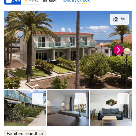
74%
4,4
/6
56 Bew.
Familienfreundlich