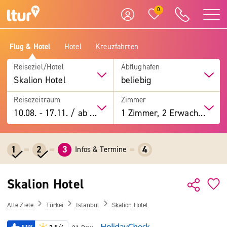
0
Flug & Hotel
Hotel
Kreuzfahrten
Reiseziel/Hotel
Abflughafen
Skalion Hotel
beliebig
Reisezeitraum
Zimmer
10.08.
-
17.11.
/
ab 7 Tage
1 Zimmer, 2 Erwachsene
1
2
3
4
Infos & Termine
Skalion Hotel
Alle Ziele
Türkei
Istanbul
Skalion Hotel