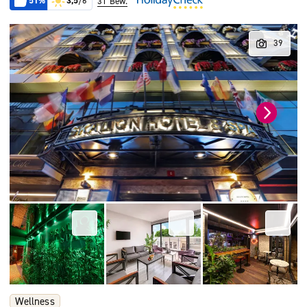
51%
3,5
/6
31 Bew.
Wellness