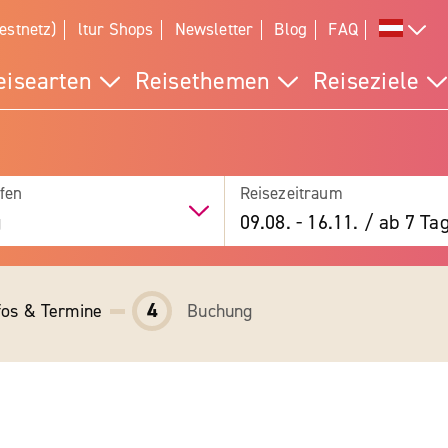
estnetz)
ltur Shops
Newsletter
Blog
FAQ
eisearten
Reisethemen
Reiseziele
fen
Reisezeitraum
g
09.08.
-
16.11.
/
ab 7 Ta
4
fos & Termine
Buchung