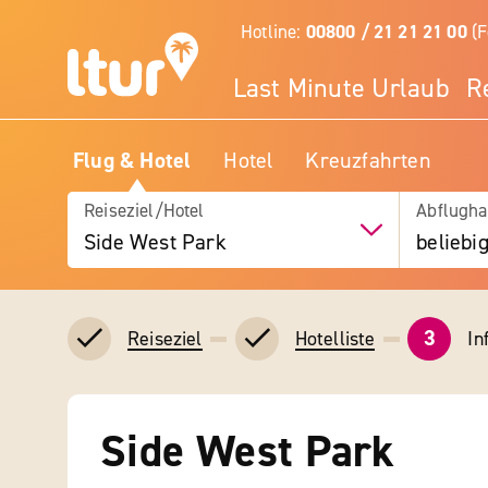
Hotline:
00800 / 21 21 21 00
(F
Last Minute Urlaub
R
Flug & Hotel
Hotel
Kreuzfahrten
Reiseziel/Hotel
Abflugha
Side West Park
beliebi
3
In
Reiseziel
Hotelliste
Side West Park