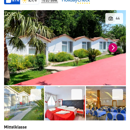
87%
5,1
/6
1640 Bew.
Mittelklasse