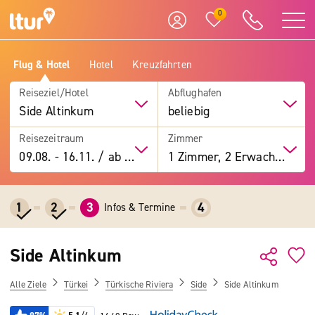
0
Flug & Hotel
Hotel
Kreuzfahrten
Reiseziel/Hotel
Abflughafen
Side Altinkum
beliebig
Reisezeitraum
Zimmer
09.08.
-
16.11.
/
ab 7 Tage
1 Zimmer, 2 Erwachsene
1
2
3
4
Infos & Termine
Side Altinkum
Alle Ziele
Türkei
Türkische Riviera
Side
Side Altinkum