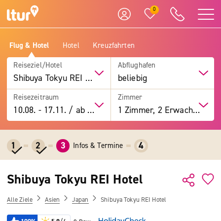
0
Flug & Hotel
Hotel
Kreuzfahrten
Reiseziel/Hotel
Abflughafen
Shibuya Tokyu REI Hotel
beliebig
Reisezeitraum
Zimmer
10.08.
-
17.11.
/
ab 7 Tage
1 Zimmer, 2 Erwachsene
1
2
3
4
Infos & Termine
Shibuya Tokyu REI Hotel
Alle Ziele
Asien
Japan
Shibuya Tokyu REI Hotel