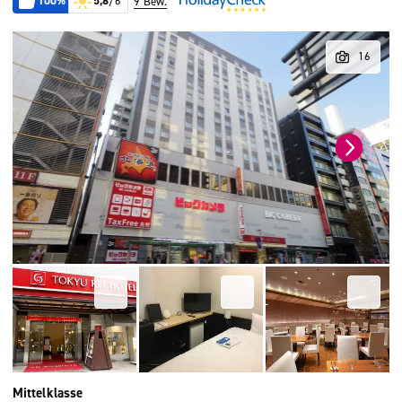
100%
5,8
/6
9 Bew.
Mittelklasse