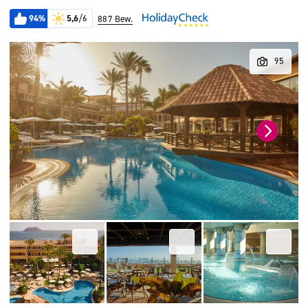
94%
5,6
/6
887 Bew.