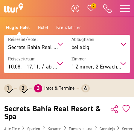
0
Flug & Hotel
Hotel
Kreuzfahrten
Reiseziel/Hotel
Abflughafen
Secrets Bahía Real Resort & Spa
beliebig
Reisezeitraum
Zimmer
10.08.
-
17.11.
/
ab 7 Tage
1 Zimmer, 2 Erwachsene
1
2
3
4
Infos & Termine
Secrets Bahía Real Resort &
Spa
Alle Ziele
Spanien
Kanaren
Fuerteventura
Corralejo
Secrets